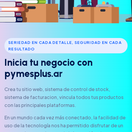
SERIEDAD EN CADA DETALLE, SEGURIDAD EN CADA
RESULTADO
I
n
i
c
i
a
t
u
n
e
g
o
c
i
o
c
o
n
p
y
m
e
s
p
l
u
s
.
a
r
Crea tu sitio web, sistema de control de stock,
sistema de facturacion, vincula todos tus productos
con las principales plataformas.
En un mundo cada vez más conectado, la facilidad de
uso de la tecnología nos ha permitido disfrutar de un