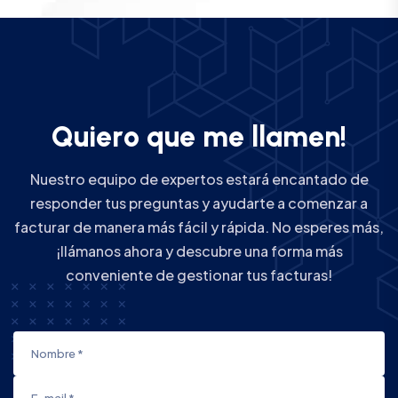
Q
u
i
e
r
o
q
u
e
m
e
l
l
a
m
e
n
!
Nuestro equipo de expertos estará encantado de
responder tus preguntas y ayudarte a comenzar a
facturar de manera más fácil y rápida. No esperes más,
¡llámanos ahora y descubre una forma más
conveniente de gestionar tus facturas!