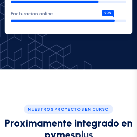
Facturacion online
90%
NUESTROS PROYECTOS EN CURSO
P
r
o
x
i
m
a
m
e
n
t
e
i
n
t
e
g
r
a
d
o
e
n
p
y
m
e
s
p
l
u
s