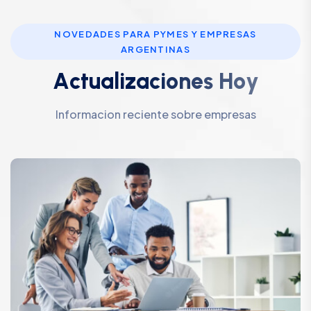
NOVEDADES PARA PYMES Y EMPRESAS
ARGENTINAS
A
c
t
u
a
l
i
z
a
c
i
o
n
e
s
H
o
y
Informacion reciente sobre empresas