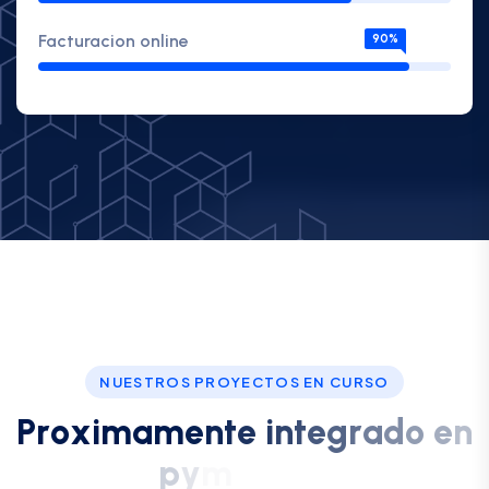
Facturacion online
90%
NUESTROS PROYECTOS EN CURSO
P
r
o
x
i
m
a
m
e
n
t
e
i
n
t
e
g
r
a
d
o
e
n
p
y
m
e
s
p
l
u
s