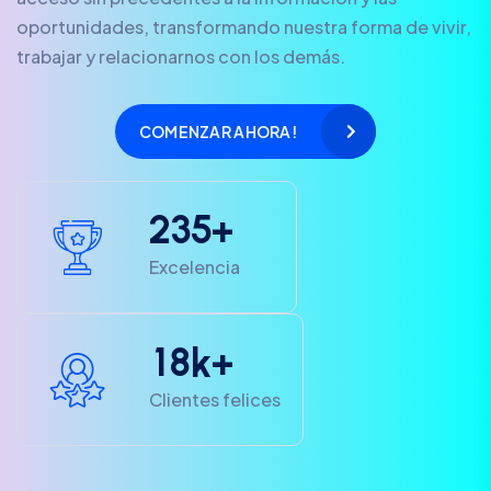
oportunidades, transformando nuestra forma de vivir,
trabajar y relacionarnos con los demás.
COMENZAR AHORA!
2
3
5
+
Excelencia
1
8
k+
Clientes felices