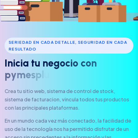
SERIEDAD EN CADA DETALLE, SEGURIDAD EN CADA
RESULTADO
I
n
i
c
i
a
t
u
n
e
g
o
c
i
o
c
o
n
p
y
m
e
s
p
l
u
s
.
a
r
Crea tu sitio web, sistema de control de stock,
sistema de facturacion, vincula todos tus productos
con las principales plataformas.
En un mundo cada vez más conectado, la facilidad de
uso de la tecnología nos ha permitido disfrutar de un
acceso sin precedentes a la información y las