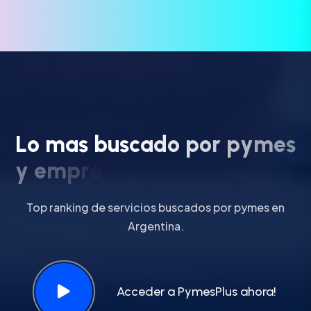
L
o
m
a
s
b
u
s
c
a
d
o
p
o
r
p
y
m
e
s
y
e
m
p
r
e
s
a
s
e
n
c
r
e
c
i
m
i
e
n
t
o
.
Top ranking de servicios buscados por pymes en
Argentina.
Acceder a PymesPlus ahora!