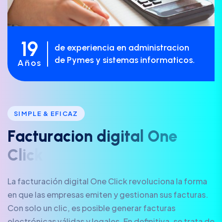
19
de experiencia en administracion
de Pymes y sistemas informaticos.
Años
SIMPLE & EFICAZ
F
a
c
t
u
r
a
c
i
o
n
d
i
g
i
t
a
l
O
n
e
C
l
i
c
k
La facturación digital One Click revoluciona la forma
en que las empresas emiten y gestionan sus facturas.
Con solo un clic, es posible generar facturas
electrónicas válidas y legales. En definitiva, se trata de