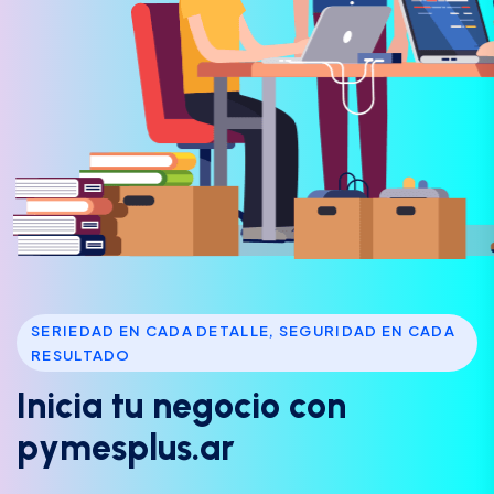
SERIEDAD EN CADA DETALLE, SEGURIDAD EN CADA
RESULTADO
I
n
i
c
i
a
t
u
n
e
g
o
c
i
o
c
o
n
p
y
m
e
s
p
l
u
s
.
a
r