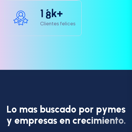
1
8
k+
Clientes felices
L
o
m
a
s
b
u
s
c
a
d
o
p
o
r
p
y
m
e
s
y
e
m
p
r
e
s
a
s
e
n
c
r
e
c
i
m
i
e
n
t
o
.