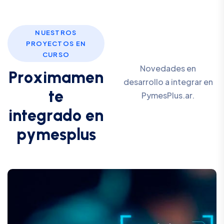
NUESTROS
PROYECTOS EN
CURSO
Novedades en
P
r
o
x
i
m
a
m
e
n
desarrollo a integrar en
t
e
PymesPlus.ar.
i
n
t
e
g
r
a
d
o
e
n
p
y
m
e
s
p
l
u
s