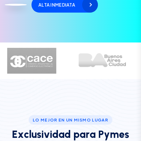
ALTA INMEDIATA
LO MEJOR EN UN MISMO LUGAR
E
x
c
l
u
s
i
v
i
d
a
d
p
a
r
a
P
y
m
e
s