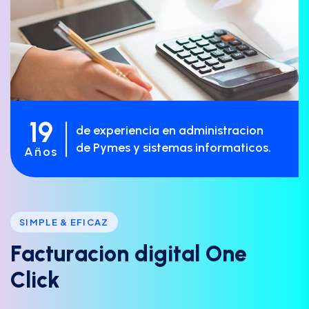
19
de experiencia en administracion
de Pymes y sistemas informaticos.
Años
SIMPLE & EFICAZ
F
a
c
t
u
r
a
c
i
o
n
d
i
g
i
t
a
l
O
n
e
C
l
i
c
k