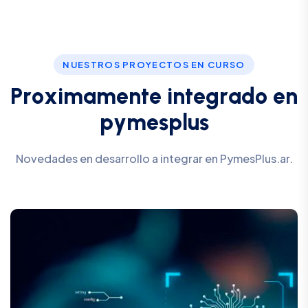
NUESTROS PROYECTOS EN CURSO
P
r
o
x
i
m
a
m
e
n
t
e
i
n
t
e
g
r
a
d
o
e
n
p
y
m
e
s
p
l
u
s
Novedades en desarrollo a integrar en PymesPlus.ar.