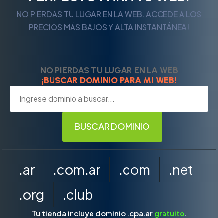
NO PIERDAS TU LUGAR EN LA WEB. ACCEDE A LOS
PRECIOS MÁS BAJOS Y ALTA INSTANTÁNEA!
NO PIERDAS TU LUGAR EN LA WEB
¡BUSCAR DOMINIO PARA MI WEB!
.ar
.com.ar
.com
.net
.org
.club
Tu tienda incluye dominio .cpa.ar
gratuito
.