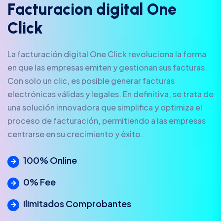
F
a
c
t
u
r
a
c
i
o
n
d
i
g
i
t
a
l
O
n
e
C
l
i
c
k
La facturación digital One Click revoluciona la forma
en que las empresas emiten y gestionan sus facturas.
Con solo un clic, es posible generar facturas
electrónicas válidas y legales. En definitiva, se trata de
una solución innovadora que simplifica y optimiza el
proceso de facturación, permitiendo a las empresas
centrarse en su crecimiento y éxito.
100% Online
0% Fee
Ilimitados Comprobantes