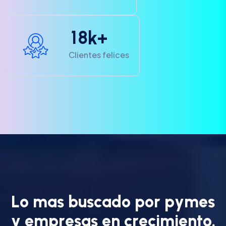
1
8
k+
Clientes felices
L
o
m
a
s
b
u
s
c
a
d
o
p
o
r
p
y
m
e
s
y
e
m
p
r
e
s
a
s
e
n
c
r
e
c
i
m
i
e
n
t
o
.