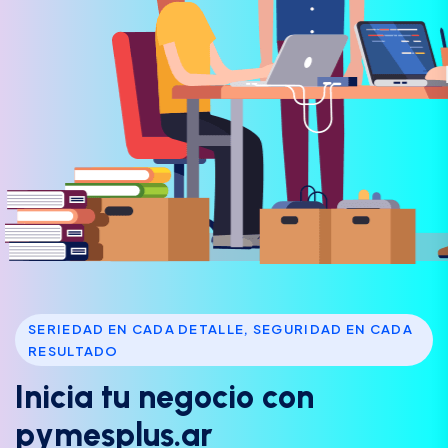
SERIEDAD EN CADA DETALLE, SEGURIDAD EN CADA
RESULTADO
I
n
i
c
i
a
t
u
n
e
g
o
c
i
o
c
o
n
p
y
m
e
s
p
l
u
s
.
a
r