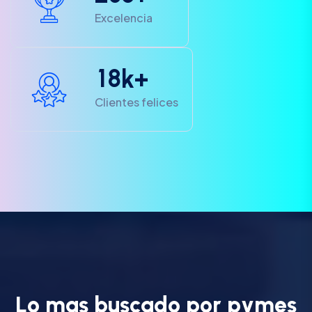
Excelencia
1
8
k+
Clientes felices
L
o
m
a
s
b
u
s
c
a
d
o
p
o
r
p
y
m
e
s