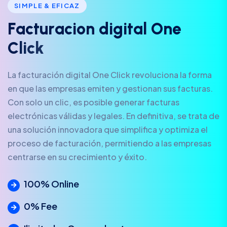
SIMPLE & EFICAZ
F
a
c
t
u
r
a
c
i
o
n
d
i
g
i
t
a
l
O
n
e
C
l
i
c
k
La facturación digital One Click revoluciona la forma
en que las empresas emiten y gestionan sus facturas.
Con solo un clic, es posible generar facturas
electrónicas válidas y legales. En definitiva, se trata de
una solución innovadora que simplifica y optimiza el
proceso de facturación, permitiendo a las empresas
centrarse en su crecimiento y éxito.
100% Online
0% Fee