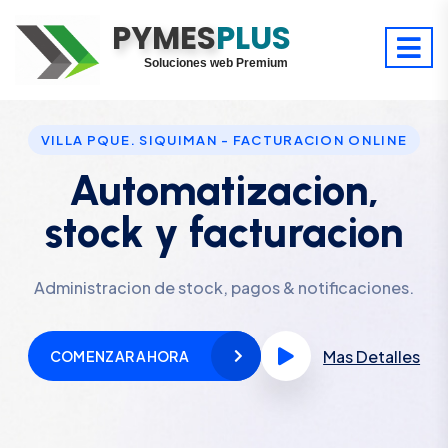
PYMES
Optimiza tu tiempo
PLUS
Digitaliza tu éxito
Soluciones web Premium
Soporte premium 24/7
VILLA PQUE. SIQUIMAN - FACTURACION ONLINE
Automatizacion,
stock y facturacion
Administracion de stock, pagos & notificaciones.
Mas Detalles
COMENZAR AHORA