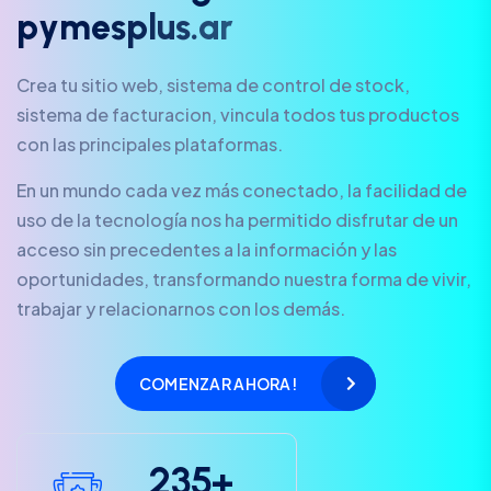
p
y
m
e
s
p
l
u
s
.
a
r
Crea tu sitio web, sistema de control de stock,
sistema de facturacion, vincula todos tus productos
con las principales plataformas.
En un mundo cada vez más conectado, la facilidad de
uso de la tecnología nos ha permitido disfrutar de un
acceso sin precedentes a la información y las
oportunidades, transformando nuestra forma de vivir,
trabajar y relacionarnos con los demás.
COMENZAR AHORA!
2
3
5
+