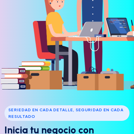
SERIEDAD EN CADA DETALLE, SEGURIDAD EN CADA
RESULTADO
I
n
i
c
i
a
t
u
n
e
g
o
c
i
o
c
o
n