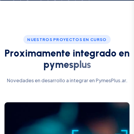
NUESTROS PROYECTOS EN CURSO
P
r
o
x
i
m
a
m
e
n
t
e
i
n
t
e
g
r
a
d
o
e
n
p
y
m
e
s
p
l
u
s
Novedades en desarrollo a integrar en PymesPlus.ar.