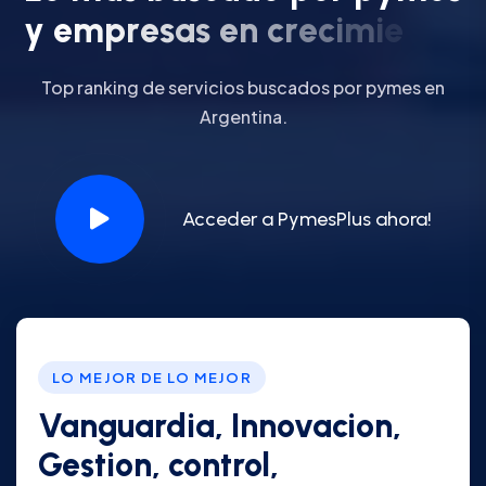
y
e
m
p
r
e
s
a
s
e
n
c
r
e
c
i
m
i
e
n
t
o
.
Top ranking de servicios buscados por pymes en
Argentina.
Acceder a PymesPlus ahora!
LO MEJOR DE LO MEJOR
Vanguardia, Innovacion,
Gestion, control,