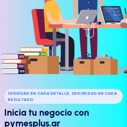
SERIEDAD EN CADA DETALLE, SEGURIDAD EN CADA
RESULTADO
I
n
i
c
i
a
t
u
n
e
g
o
c
i
o
c
o
n
p
y
m
e
s
p
l
u
s
.
a
r