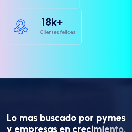
1
8
k+
Clientes felices
L
o
m
a
s
b
u
s
c
a
d
o
p
o
r
p
y
m
e
s
y
e
m
p
r
e
s
a
s
e
n
c
r
e
c
i
m
i
e
n
t
o
.