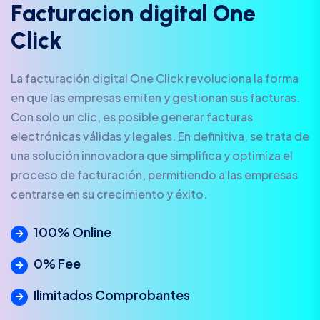
F
a
c
t
u
r
a
c
i
o
n
d
i
g
i
t
a
l
O
n
e
C
l
i
c
k
La facturación digital One Click revoluciona la forma
en que las empresas emiten y gestionan sus facturas.
Con solo un clic, es posible generar facturas
electrónicas válidas y legales. En definitiva, se trata de
una solución innovadora que simplifica y optimiza el
proceso de facturación, permitiendo a las empresas
centrarse en su crecimiento y éxito.
100% Online
0% Fee
Ilimitados Comprobantes