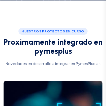
NUESTROS PROYECTOS EN CURSO
P
r
o
x
i
m
a
m
e
n
t
e
i
n
t
e
g
r
a
d
o
e
n
p
y
m
e
s
p
l
u
s
Novedades en desarrollo a integrar en PymesPlus.ar.