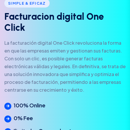
SIMPLE & EFICAZ
F
a
c
t
u
r
a
c
i
o
n
d
i
g
i
t
a
l
O
n
e
C
l
i
c
k
La facturación digital One Click revoluciona la forma
en que las empresas emiten y gestionan sus facturas.
Con solo un clic, es posible generar facturas
electrónicas válidas y legales. En definitiva, se trata de
una solución innovadora que simplifica y optimiza el
proceso de facturación, permitiendo a las empresas
centrarse en su crecimiento y éxito.
100% Online
0% Fee