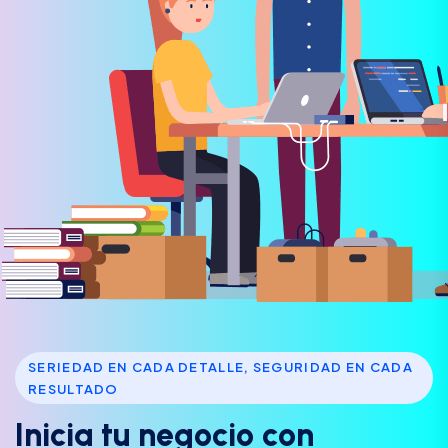
SERIEDAD EN CADA DETALLE, SEGURIDAD EN CADA
RESULTADO
I
n
i
c
i
a
t
u
n
e
g
o
c
i
o
c
o
n