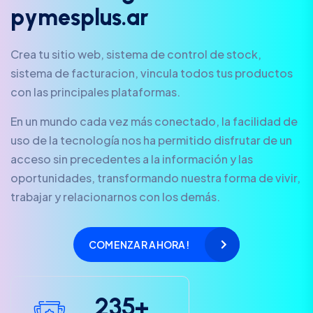
p
y
m
e
s
p
l
u
s
.
a
r
Crea tu sitio web, sistema de control de stock,
sistema de facturacion, vincula todos tus productos
con las principales plataformas.
En un mundo cada vez más conectado, la facilidad de
uso de la tecnología nos ha permitido disfrutar de un
acceso sin precedentes a la información y las
oportunidades, transformando nuestra forma de vivir,
trabajar y relacionarnos con los demás.
COMENZAR AHORA!
2
3
5
+