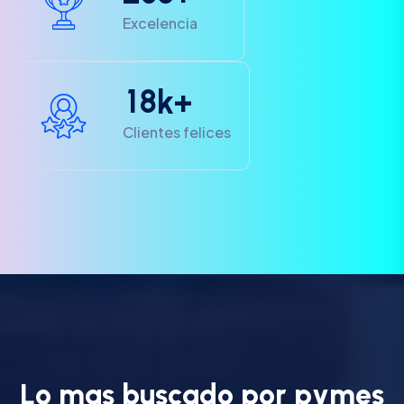
Excelencia
1
8
k+
Clientes felices
L
o
m
a
s
b
u
s
c
a
d
o
p
o
r
p
y
m
e
s