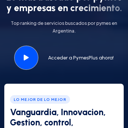
y
e
m
p
r
e
s
a
s
e
n
c
r
e
c
i
m
i
e
n
t
o
.
Top ranking de servicios buscados por pymes en
Argentina.
Acceder a PymesPlus ahora!
LO MEJOR DE LO MEJOR
Vanguardia, Innovacion,
Gestion, control,