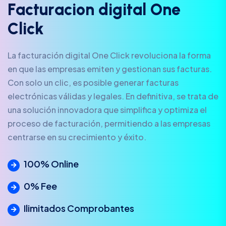
F
a
c
t
u
r
a
c
i
o
n
d
i
g
i
t
a
l
O
n
e
C
l
i
c
k
La facturación digital One Click revoluciona la forma
en que las empresas emiten y gestionan sus facturas.
Con solo un clic, es posible generar facturas
electrónicas válidas y legales. En definitiva, se trata de
una solución innovadora que simplifica y optimiza el
proceso de facturación, permitiendo a las empresas
centrarse en su crecimiento y éxito.
100% Online
0% Fee
Ilimitados Comprobantes