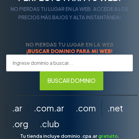
NO PIERDAS TU LUGAR EN LA WEB. ACCEDE A LOS
PRECIOS MÁS BAJOS Y ALTA INSTANTÁNEA!
NO PIERDAS TU LUGAR EN LA WEB
¡BUSCAR DOMINIO PARA MI WEB!
.ar
.com.ar
.com
.net
.org
.club
Tu tienda incluye dominio .cpa.ar
gratuito
.