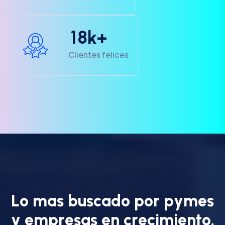
1
8
k+
Clientes felices
L
o
m
a
s
b
u
s
c
a
d
o
p
o
r
p
y
m
e
s
y
e
m
p
r
e
s
a
s
e
n
c
r
e
c
i
m
i
e
n
t
o
.