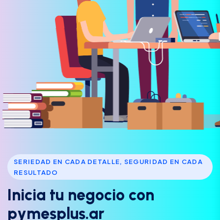
SERIEDAD EN CADA DETALLE, SEGURIDAD EN CADA
RESULTADO
I
n
i
c
i
a
t
u
n
e
g
o
c
i
o
c
o
n
p
y
m
e
s
p
l
u
s
.
a
r