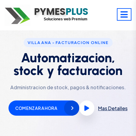
PYMES
Optimiza tu tiempo
PLUS
Digitaliza tu éxito
Soluciones web Premium
Soporte premium 24/7
VILLA ANA - FACTURACION ONLINE
Automatizacion,
stock y facturacion
Administracion de stock, pagos & notificaciones.
Mas Detalles
COMENZAR AHORA