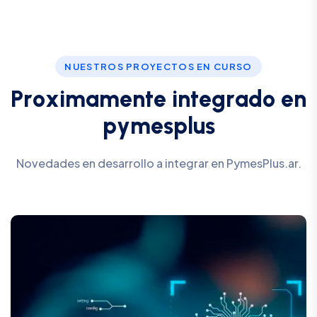
NUESTROS PROYECTOS EN CURSO
P
r
o
x
i
m
a
m
e
n
t
e
i
n
t
e
g
r
a
d
o
e
n
p
y
m
e
s
p
l
u
s
Novedades en desarrollo a integrar en PymesPlus.ar.