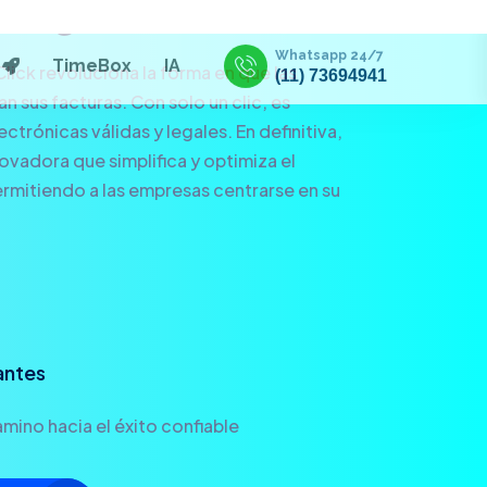
Click revoluciona la forma en que las
 sus facturas. Con solo un clic, es
ctrónicas válidas y legales. En definitiva,
novadora que simplifica y optimiza el
rmitiendo a las empresas centrarse en su
antes
mino hacia el éxito confiable
TA