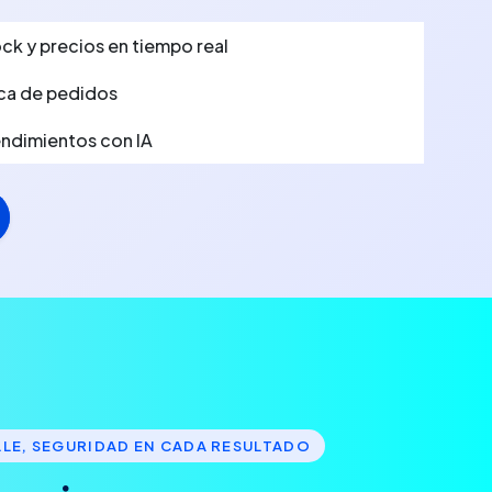
ck y precios en tiempo real
ca de pedidos
rendimientos con IA
LLE, SEGURIDAD EN CADA RESULTADO
g
o
c
i
o
c
o
n