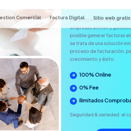
La facturación digital One 
empresas emiten y gestionan
posible generar facturas ele
se trata de una solución in
proceso de facturación, pe
crecimiento y éxito.
100% Online
0% Fee
Ilimitados Comprob
Seguridad & seriedad: el ca
ALTA INMEDIA