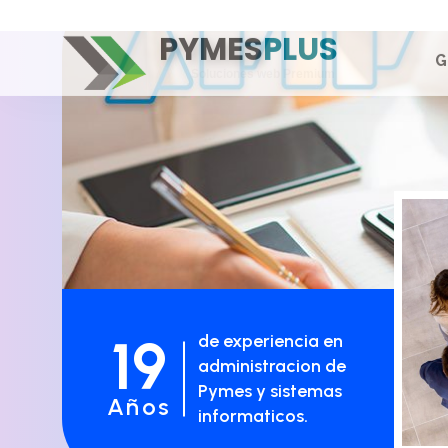
19
de experiencia en
administracion de
Pymes y sistemas
Años
informaticos.