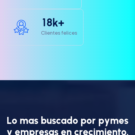
1
8
k+
Clientes felices
L
o
m
a
s
b
u
s
c
a
d
o
p
o
r
p
y
m
e
s
y
e
m
p
r
e
s
a
s
e
n
c
r
e
c
i
m
i
e
n
t
o
.