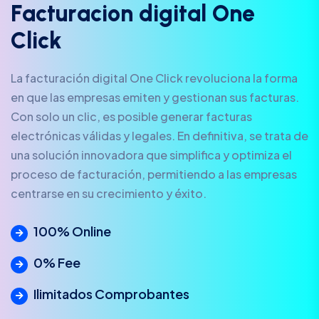
F
a
c
t
u
r
a
c
i
o
n
d
i
g
i
t
a
l
O
n
e
C
l
i
c
k
La facturación digital One Click revoluciona la forma
en que las empresas emiten y gestionan sus facturas.
Con solo un clic, es posible generar facturas
electrónicas válidas y legales. En definitiva, se trata de
una solución innovadora que simplifica y optimiza el
proceso de facturación, permitiendo a las empresas
centrarse en su crecimiento y éxito.
100% Online
0% Fee
Ilimitados Comprobantes