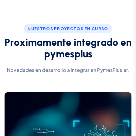
NUESTROS PROYECTOS EN CURSO
P
r
o
x
i
m
a
m
e
n
t
e
i
n
t
e
g
r
a
d
o
e
n
p
y
m
e
s
p
l
u
s
Novedades en desarrollo a integrar en PymesPlus.ar.