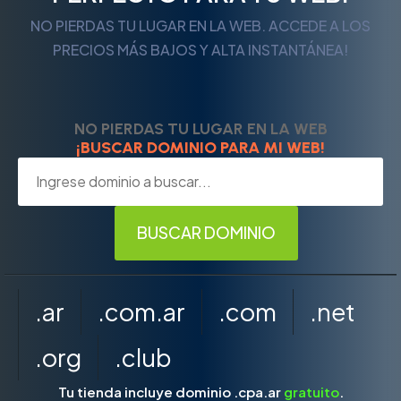
NO PIERDAS TU LUGAR EN LA WEB. ACCEDE A LOS
PRECIOS MÁS BAJOS Y ALTA INSTANTÁNEA!
NO PIERDAS TU LUGAR EN LA WEB
¡BUSCAR DOMINIO PARA MI WEB!
.ar
.com.ar
.com
.net
.org
.club
Tu tienda incluye dominio .cpa.ar
gratuito
.