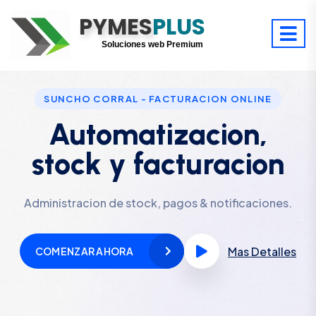
PYMES
Optimiza tu tiempo
PLUS
Digitaliza tu éxito
Soluciones web Premium
Soporte premium 24/7
SUNCHO CORRAL - FACTURACION ONLINE
Automatizacion,
stock y facturacion
Administracion de stock, pagos & notificaciones.
Mas Detalles
COMENZAR AHORA