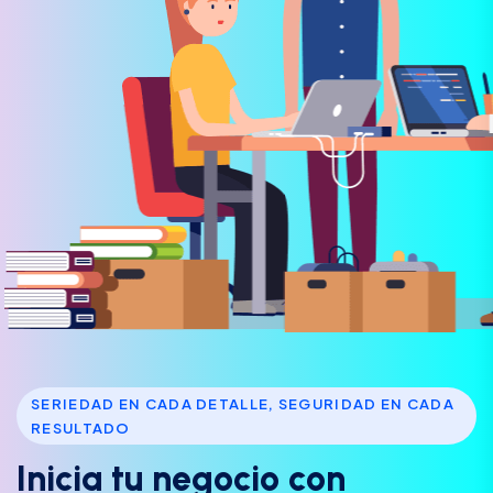
SERIEDAD EN CADA DETALLE, SEGURIDAD EN CADA
RESULTADO
I
n
i
c
i
a
t
u
n
e
g
o
c
i
o
c
o
n