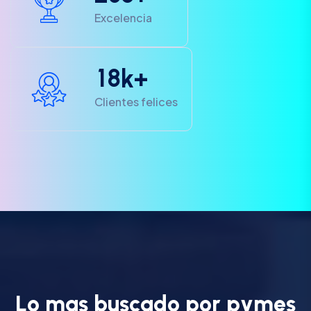
Excelencia
1
8
k+
Clientes felices
L
o
m
a
s
b
u
s
c
a
d
o
p
o
r
p
y
m
e
s