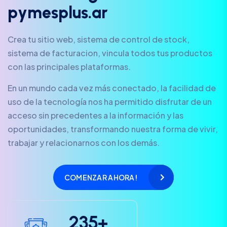
p
y
m
e
s
p
l
u
s
.
a
r
Crea tu sitio web, sistema de control de stock,
sistema de facturacion, vincula todos tus productos
con las principales plataformas.
En un mundo cada vez más conectado, la facilidad de
uso de la tecnología nos ha permitido disfrutar de un
acceso sin precedentes a la información y las
oportunidades, transformando nuestra forma de vivir,
trabajar y relacionarnos con los demás.
COMENZAR AHORA!
2
3
5
+