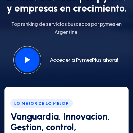
y
e
m
p
r
e
s
a
s
e
n
c
r
e
c
i
m
i
e
n
t
o
.
Top ranking de servicios buscados por pymes en
Argentina.
Acceder a PymesPlus ahora!
LO MEJOR DE LO MEJOR
Vanguardia, Innovacion,
Gestion, control,