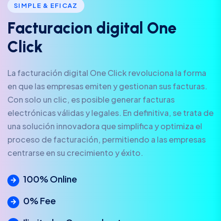
SIMPLE & EFICAZ
F
a
c
t
u
r
a
c
i
o
n
d
i
g
i
t
a
l
O
n
e
C
l
i
c
k
La facturación digital One Click revoluciona la forma
en que las empresas emiten y gestionan sus facturas.
Con solo un clic, es posible generar facturas
electrónicas válidas y legales. En definitiva, se trata de
una solución innovadora que simplifica y optimiza el
proceso de facturación, permitiendo a las empresas
centrarse en su crecimiento y éxito.
100% Online
0% Fee