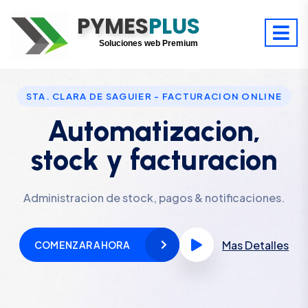
PYMES
Optimiza tu tiempo
PLUS
Digitaliza tu éxito
Soluciones web Premium
Soporte premium 24/7
STA. CLARA DE SAGUIER - FACTURACION ONLINE
Automatizacion,
stock y facturacion
Administracion de stock, pagos & notificaciones.
Mas Detalles
COMENZAR AHORA