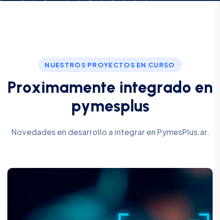
NUESTROS PROYECTOS EN CURSO
P
r
o
x
i
m
a
m
e
n
t
e
i
n
t
e
g
r
a
d
o
e
n
p
y
m
e
s
p
l
u
s
Novedades en desarrollo a integrar en PymesPlus.ar.