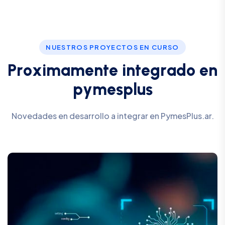
NUESTROS PROYECTOS EN CURSO
P
r
o
x
i
m
a
m
e
n
t
e
i
n
t
e
g
r
a
d
o
e
n
p
y
m
e
s
p
l
u
s
Novedades en desarrollo a integrar en PymesPlus.ar.