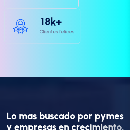
1
8
k+
Clientes felices
L
o
m
a
s
b
u
s
c
a
d
o
p
o
r
p
y
m
e
s
y
e
m
p
r
e
s
a
s
e
n
c
r
e
c
i
m
i
e
n
t
o
.