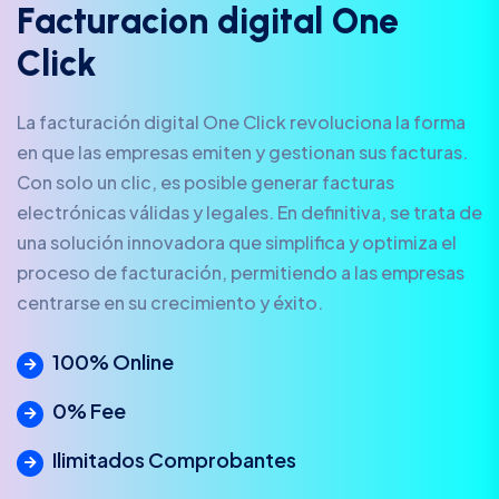
F
a
c
t
u
r
a
c
i
o
n
d
i
g
i
t
a
l
O
n
e
C
l
i
c
k
La facturación digital One Click revoluciona la forma
en que las empresas emiten y gestionan sus facturas.
Con solo un clic, es posible generar facturas
electrónicas válidas y legales. En definitiva, se trata de
una solución innovadora que simplifica y optimiza el
proceso de facturación, permitiendo a las empresas
centrarse en su crecimiento y éxito.
100% Online
0% Fee
Ilimitados Comprobantes