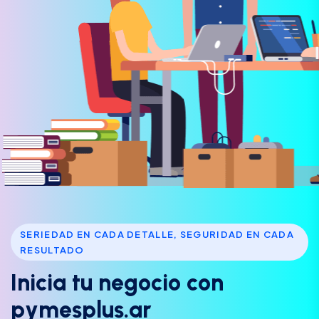
SERIEDAD EN CADA DETALLE, SEGURIDAD EN CADA
RESULTADO
I
n
i
c
i
a
t
u
n
e
g
o
c
i
o
c
o
n
p
y
m
e
s
p
l
u
s
.
a
r