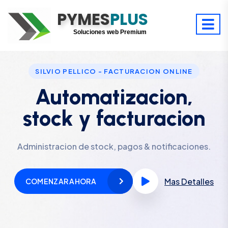
PYMES
Optimiza tu tiempo
PLUS
Digitaliza tu éxito
Soluciones web Premium
Soporte premium 24/7
SILVIO PELLICO - FACTURACION ONLINE
Automatizacion,
stock y facturacion
Administracion de stock, pagos & notificaciones.
Mas Detalles
COMENZAR AHORA