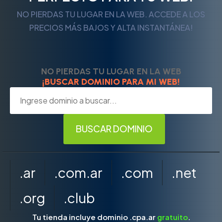
NO PIERDAS TU LUGAR EN LA WEB. ACCEDE A LOS
PRECIOS MÁS BAJOS Y ALTA INSTANTÁNEA!
NO PIERDAS TU LUGAR EN LA WEB
¡BUSCAR DOMINIO PARA MI WEB!
.ar
.com.ar
.com
.net
.org
.club
Tu tienda incluye dominio .cpa.ar
gratuito
.