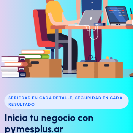
SERIEDAD EN CADA DETALLE, SEGURIDAD EN CADA
RESULTADO
I
n
i
c
i
a
t
u
n
e
g
o
c
i
o
c
o
n
p
y
m
e
s
p
l
u
s
.
a
r