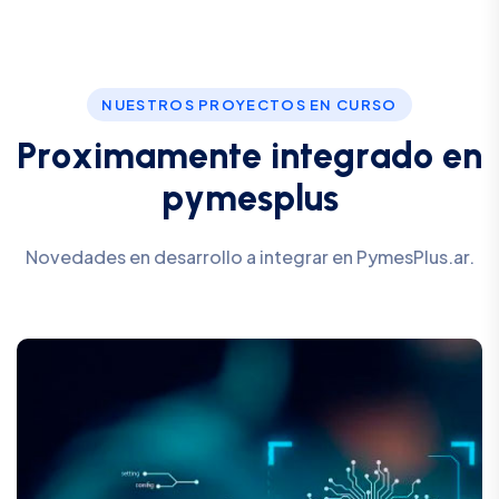
NUESTROS PROYECTOS EN CURSO
P
r
o
x
i
m
a
m
e
n
t
e
i
n
t
e
g
r
a
d
o
e
n
p
y
m
e
s
p
l
u
s
Novedades en desarrollo a integrar en PymesPlus.ar.