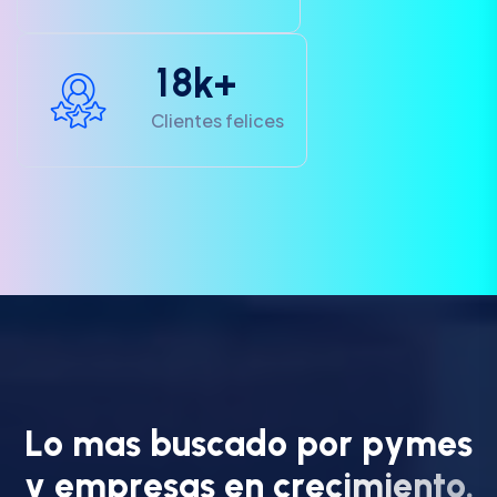
1
8
k+
Clientes felices
L
o
m
a
s
b
u
s
c
a
d
o
p
o
r
p
y
m
e
s
y
e
m
p
r
e
s
a
s
e
n
c
r
e
c
i
m
i
e
n
t
o
.