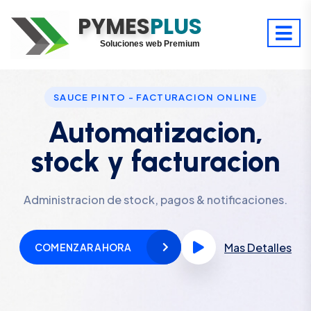
PYMES
Optimiza tu tiempo
PLUS
Digitaliza tu éxito
Soluciones web Premium
Soporte premium 24/7
SAUCE PINTO - FACTURACION ONLINE
Automatizacion,
stock y facturacion
Administracion de stock, pagos & notificaciones.
Mas Detalles
COMENZAR AHORA