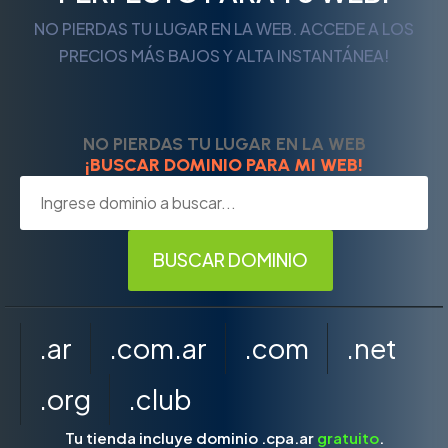
NO PIERDAS TU LUGAR EN LA WEB. ACCEDE A LOS
PRECIOS MÁS BAJOS Y ALTA INSTANTÁNEA!
NO PIERDAS TU LUGAR EN LA WEB
¡BUSCAR DOMINIO PARA MI WEB!
.ar
.com.ar
.com
.net
.org
.club
Tu tienda incluye dominio .cpa.ar
gratuito
.