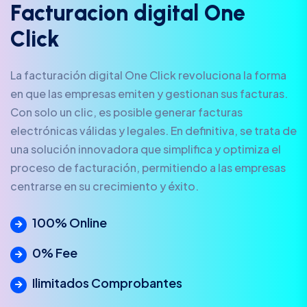
F
a
c
t
u
r
a
c
i
o
n
d
i
g
i
t
a
l
O
n
e
C
l
i
c
k
La facturación digital One Click revoluciona la forma
en que las empresas emiten y gestionan sus facturas.
Con solo un clic, es posible generar facturas
electrónicas válidas y legales. En definitiva, se trata de
una solución innovadora que simplifica y optimiza el
proceso de facturación, permitiendo a las empresas
centrarse en su crecimiento y éxito.
100% Online
0% Fee
Ilimitados Comprobantes