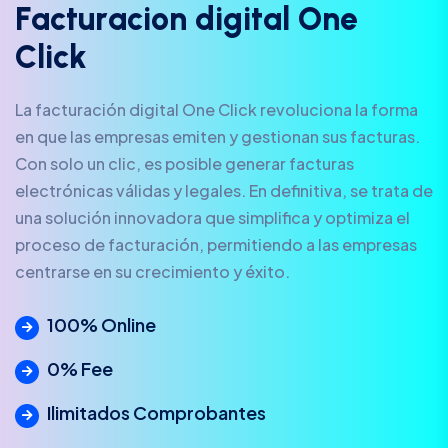
F
a
c
t
u
r
a
c
i
o
n
d
i
g
i
t
a
l
O
n
e
C
l
i
c
k
La facturación digital One Click revoluciona la forma
en que las empresas emiten y gestionan sus facturas.
Con solo un clic, es posible generar facturas
electrónicas válidas y legales. En definitiva, se trata de
una solución innovadora que simplifica y optimiza el
proceso de facturación, permitiendo a las empresas
centrarse en su crecimiento y éxito.
100% Online
0% Fee
Ilimitados Comprobantes