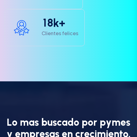
1
8
k+
Clientes felices
L
o
m
a
s
b
u
s
c
a
d
o
p
o
r
p
y
m
e
s
y
e
m
p
r
e
s
a
s
e
n
c
r
e
c
i
m
i
e
n
t
o
.