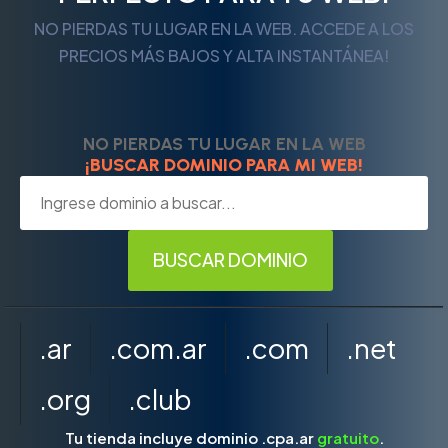
NO PIERDAS TU LUGAR EN LA WEB. ACCEDE A LOS
PRECIOS MÁS BAJOS Y ALTA INSTANTÁNEA!
NO PIERDAS TU LUGAR EN LA WEB
¡BUSCAR DOMINIO PARA MI WEB!
.ar
.com.ar
.com
.net
.org
.club
Tu tienda incluye dominio .cpa.ar
gratuito
.