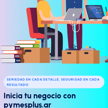
SERIEDAD EN CADA DETALLE, SEGURIDAD EN CADA
RESULTADO
I
n
i
c
i
a
t
u
n
e
g
o
c
i
o
c
o
n
p
y
m
e
s
p
l
u
s
.
a
r