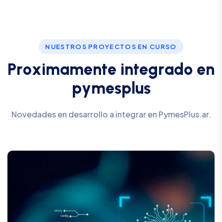
NUESTROS PROYECTOS EN CURSO
P
r
o
x
i
m
a
m
e
n
t
e
i
n
t
e
g
r
a
d
o
e
n
p
y
m
e
s
p
l
u
s
Novedades en desarrollo a integrar en PymesPlus.ar.