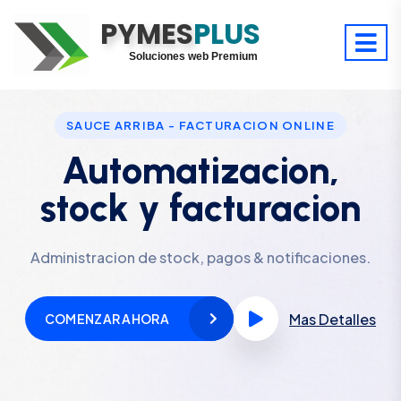
PYMES
Optimiza tu tiempo
PLUS
Digitaliza tu éxito
Soluciones web Premium
Soporte premium 24/7
SAUCE ARRIBA - FACTURACION ONLINE
Automatizacion,
stock y facturacion
Administracion de stock, pagos & notificaciones.
Mas Detalles
COMENZAR AHORA