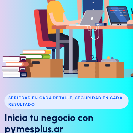
SERIEDAD EN CADA DETALLE, SEGURIDAD EN CADA
RESULTADO
I
n
i
c
i
a
t
u
n
e
g
o
c
i
o
c
o
n
p
y
m
e
s
p
l
u
s
.
a
r