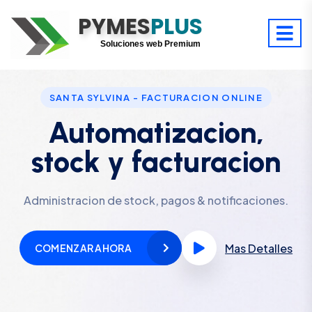
Optimiza tu tiempo
PYMES
Digitaliza tu éxito
PLUS
Soluciones web Premium
Soporte premium 24/7
SANTA SYLVINA - FACTURACION ONLINE
Automatizacion,
stock y facturacion
Administracion de stock, pagos & notificaciones.
Mas Detalles
COMENZAR AHORA