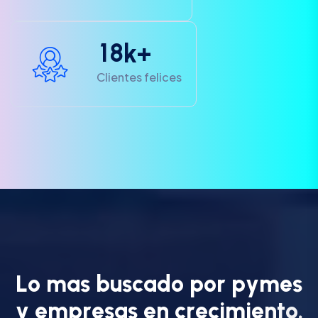
1
8
k+
Clientes felices
L
o
m
a
s
b
u
s
c
a
d
o
p
o
r
p
y
m
e
s
y
e
m
p
r
e
s
a
s
e
n
c
r
e
c
i
m
i
e
n
t
o
.