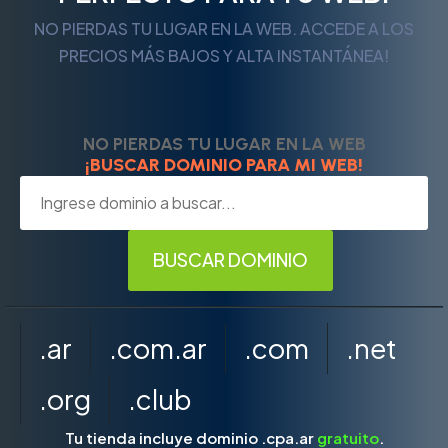
NO PIERDAS TU LUGAR EN LA WEB. ACCEDE A LOS
PRECIOS MÁS BAJOS Y ALTA INSTANTÁNEA!
NO PIERDAS TU LUGAR EN LA WEB
¡BUSCAR DOMINIO PARA MI WEB!
.ar
.com.ar
.com
.net
.org
.club
Tu tienda incluye dominio .cpa.ar
gratuito
.