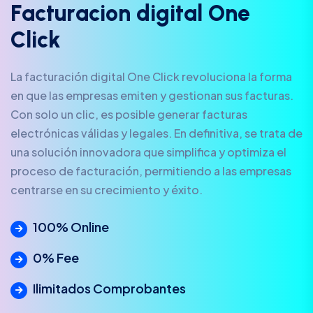
F
a
c
t
u
r
a
c
i
o
n
d
i
g
i
t
a
l
O
n
e
C
l
i
c
k
La facturación digital One Click revoluciona la forma
en que las empresas emiten y gestionan sus facturas.
Con solo un clic, es posible generar facturas
electrónicas válidas y legales. En definitiva, se trata de
una solución innovadora que simplifica y optimiza el
proceso de facturación, permitiendo a las empresas
centrarse en su crecimiento y éxito.
100% Online
0% Fee
Ilimitados Comprobantes