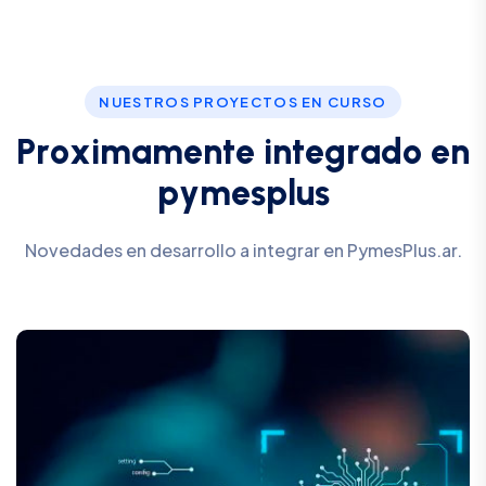
NUESTROS PROYECTOS EN CURSO
P
r
o
x
i
m
a
m
e
n
t
e
i
n
t
e
g
r
a
d
o
e
n
p
y
m
e
s
p
l
u
s
Novedades en desarrollo a integrar en PymesPlus.ar.