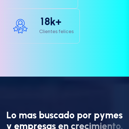
1
8
k+
Clientes felices
L
o
m
a
s
b
u
s
c
a
d
o
p
o
r
p
y
m
e
s
y
e
m
p
r
e
s
a
s
e
n
c
r
e
c
i
m
i
e
n
t
o
.