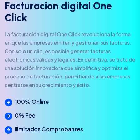
F
a
c
t
u
r
a
c
i
o
n
d
i
g
i
t
a
l
O
n
e
C
l
i
c
k
La facturación digital One Click revoluciona la forma
en que las empresas emiten y gestionan sus facturas.
Con solo un clic, es posible generar facturas
electrónicas válidas y legales. En definitiva, se trata de
una solución innovadora que simplifica y optimiza el
proceso de facturación, permitiendo a las empresas
centrarse en su crecimiento y éxito.
100% Online
0% Fee
Ilimitados Comprobantes