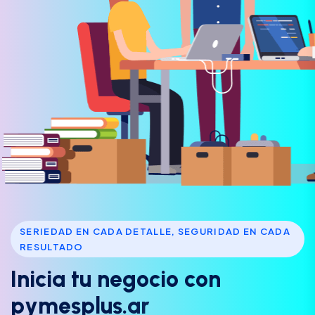
SERIEDAD EN CADA DETALLE, SEGURIDAD EN CADA
RESULTADO
I
n
i
c
i
a
t
u
n
e
g
o
c
i
o
c
o
n
p
y
m
e
s
p
l
u
s
.
a
r