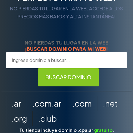
NO PIERDAS TU LUGAR EN LA WEB. ACCEDE A LOS
PRECIOS MÁS BAJOS Y ALTA INSTANTÁNEA!
NO PIERDAS TU LUGAR EN LA WEB
¡BUSCAR DOMINIO PARA MI WEB!
.ar
.com.ar
.com
.net
.org
.club
Tu tienda incluye dominio .cpa.ar
gratuito
.