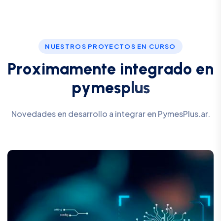
NUESTROS PROYECTOS EN CURSO
P
r
o
x
i
m
a
m
e
n
t
e
i
n
t
e
g
r
a
d
o
e
n
p
y
m
e
s
p
l
u
s
Novedades en desarrollo a integrar en PymesPlus.ar.