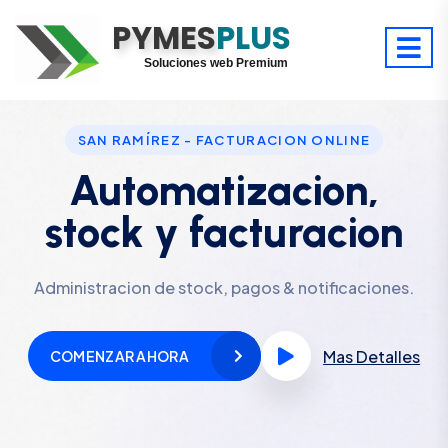
PYMES
Optimiza tu tiempo
PLUS
Digitaliza tu éxito
Soluciones web Premium
Soporte premium 24/7
SAN RAMÍREZ - FACTURACION ONLINE
Automatizacion,
stock y facturacion
Administracion de stock, pagos & notificaciones.
Mas Detalles
COMENZAR AHORA