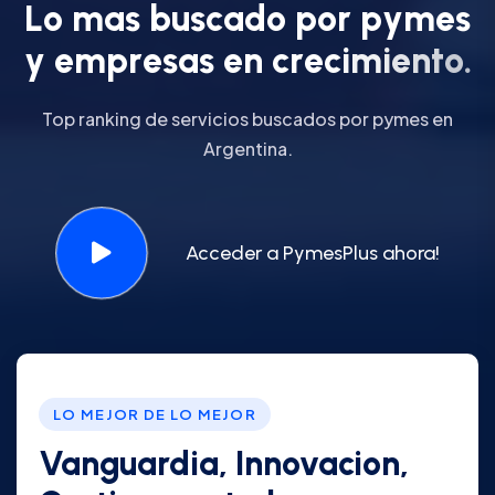
L
o
m
a
s
b
u
s
c
a
d
o
p
o
r
p
y
m
e
s
y
e
m
p
r
e
s
a
s
e
n
c
r
e
c
i
m
i
e
n
t
o
.
Top ranking de servicios buscados por pymes en
Argentina.
Acceder a PymesPlus ahora!
LO MEJOR DE LO MEJOR
Vanguardia, Innovacion,