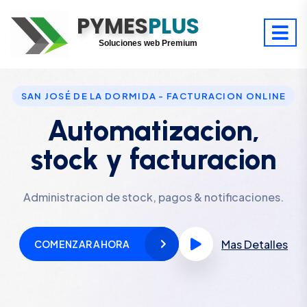
PYMES
Optimiza tu tiempo
PLUS
Digitaliza tu éxito
Soluciones web Premium
Soporte premium 24/7
SAN JOSÉ DE LA DORMIDA - FACTURACION ONLINE
Automatizacion,
stock y facturacion
Administracion de stock, pagos & notificaciones.
Mas Detalles
COMENZAR AHORA