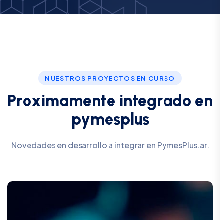
NUESTROS PROYECTOS EN CURSO
P
r
o
x
i
m
a
m
e
n
t
e
i
n
t
e
g
r
a
d
o
e
n
p
y
m
e
s
p
l
u
s
Novedades en desarrollo a integrar en PymesPlus.ar.