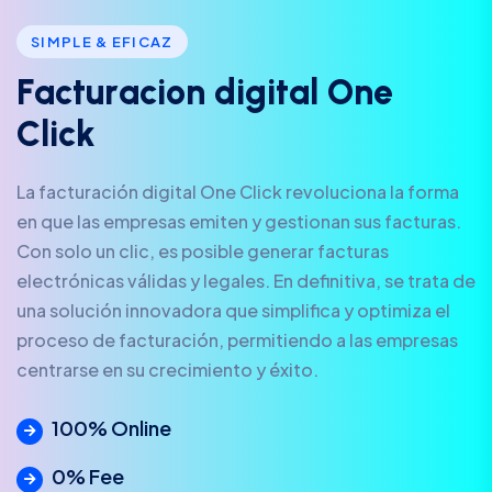
SIMPLE & EFICAZ
F
a
c
t
u
r
a
c
i
o
n
d
i
g
i
t
a
l
O
n
e
C
l
i
c
k
La facturación digital One Click revoluciona la forma
en que las empresas emiten y gestionan sus facturas.
Con solo un clic, es posible generar facturas
electrónicas válidas y legales. En definitiva, se trata de
una solución innovadora que simplifica y optimiza el
proceso de facturación, permitiendo a las empresas
centrarse en su crecimiento y éxito.
100% Online
0% Fee