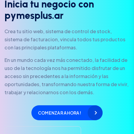
I
n
i
c
i
a
t
u
n
e
g
o
c
i
o
c
o
n
p
y
m
e
s
p
l
u
s
.
a
r
Crea tu sitio web, sistema de control de stock,
sistema de facturacion, vincula todos tus productos
con las principales plataformas.
En un mundo cada vez más conectado, la facilidad de
uso de la tecnología nos ha permitido disfrutar de un
acceso sin precedentes a la información y las
oportunidades, transformando nuestra forma de vivir,
trabajar y relacionarnos con los demás.
COMENZAR AHORA!