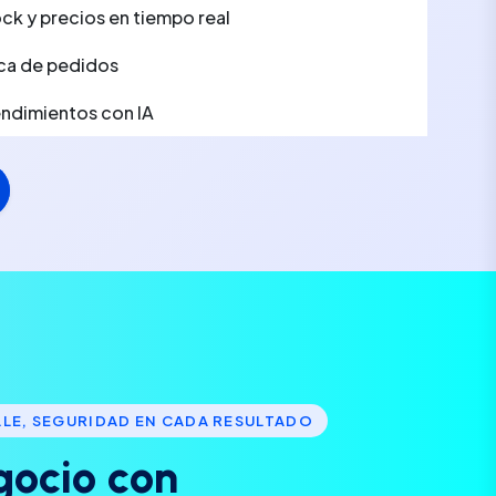
ck y precios en tiempo real
ca de pedidos
rendimientos con IA
LLE, SEGURIDAD EN CADA RESULTADO
g
o
c
i
o
c
o
n