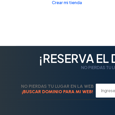
Crear mi tienda
¡RESERVA EL
NO PIERDAS TU L
NO PIERDAS TU LUGAR EN LA WEB
¡BUSCAR DOMINIO PARA MI WEB!