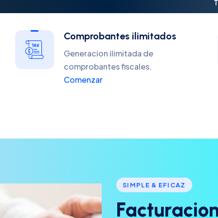
T
Comprobantes ilimitados
Generacion ilimitada de
comprobantes fiscales.
Comenzar
SIMPLE & EFICAZ
F
a
c
t
u
r
a
c
i
o