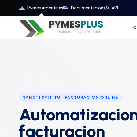
Pymes Argentinas
Documentacion
API
PYMES
Optimiza tu tiempo
PLUS
Digitaliza tu éxito
G
Soluciones web Premium
Soporte premium 24/7
SANCTI SPITITU - FACTURACION ONLINE
Automatizacion
facturacion