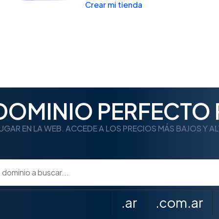
Crear mi tienda
 DOMINIO PERFECTO 
UGAR EN LA WEB. ACCEDE A LOS PRECIOS MÁS BAJOS Y A
.ar
.com.ar