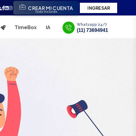
CREAR MI CUENTA
INGRESAR
todo incluido
Whatsapp 24/7
TimeBox
IA
s
(11) 73694941