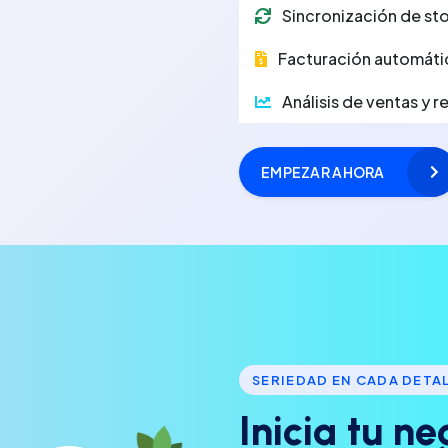
Sincronización de sto
Facturación automáti
Análisis de ventas y 
EMPEZAR AHORA
SERIEDAD EN CADA DETA
I
n
i
c
i
a
t
u
n
e