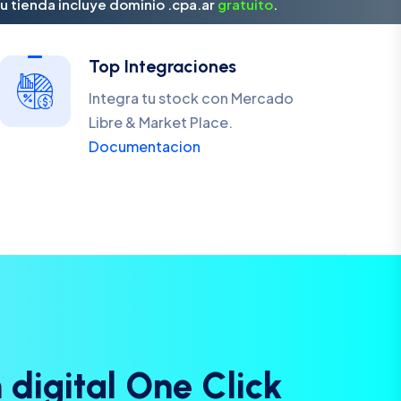
u tienda incluye dominio .cpa.ar
gratuito
.
Top Integraciones
Integra tu stock con Mercado
Libre & Market Place.
Documentacion
n
d
i
g
i
t
a
l
O
n
e
C
l
i
c
k