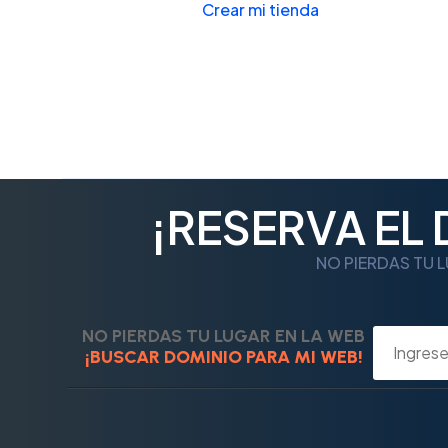
Crear mi tienda
¡RESERVA EL
NO PIERDAS TU L
NO PIERDAS TU LUGAR EN LA WEB
¡BUSCAR DOMINIO PARA MI WEB!