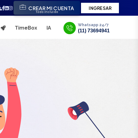
CREAR MI CUENTA
INGRESAR
todo incluido
Whatsapp 24/7
TimeBox
IA
s
(11) 73694941