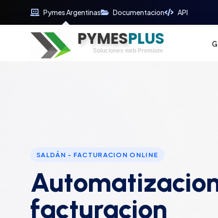
Pymes Argentinas
Documentacion
API
PYMES
Optimiza tu tiempo
PLUS
Digitaliza tu éxito
G
Soluciones web Premium
Soporte premium 24/7
SALDÁN - FACTURACION ONLINE
Automatizacion
facturacion