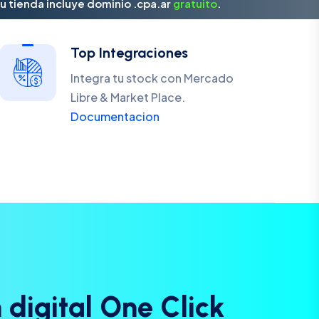
u tienda incluye dominio .cpa.ar
gratuito
.
Top Integraciones
Integra tu stock con Mercado
Libre & Market Place.
Documentacion
n
d
i
g
i
t
a
l
O
n
e
C
l
i
c
k