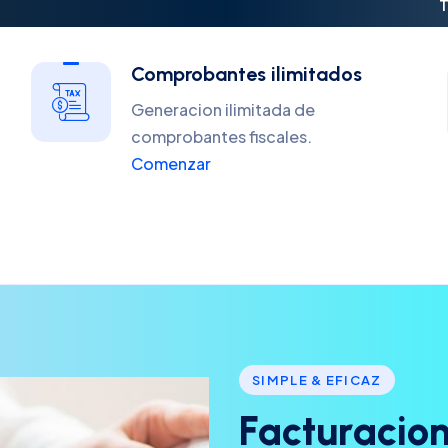
T
Comprobantes ilimitados
Generacion ilimitada de
comprobantes fiscales.
Comenzar
SIMPLE & EFICAZ
F
a
c
t
u
r
a
c
i
o