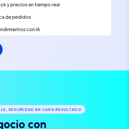
ck y precios en tiempo real
ca de pedidos
rendimientos con IA
LLE, SEGURIDAD EN CADA RESULTADO
g
o
c
i
o
c
o
n