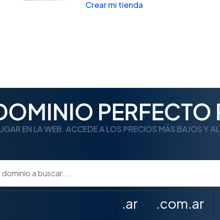
Crear mi tienda
 DOMINIO PERFECTO 
UGAR EN LA WEB. ACCEDE A LOS PRECIOS MÁS BAJOS Y A
.ar
.com.ar