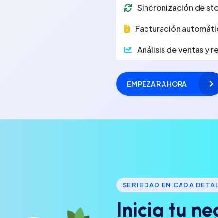
Sincronización de sto
Facturación automáti
Análisis de ventas y 
EMPEZAR AHORA
SERIEDAD EN CADA DETA
I
n
i
c
i
a
t
u
n
e