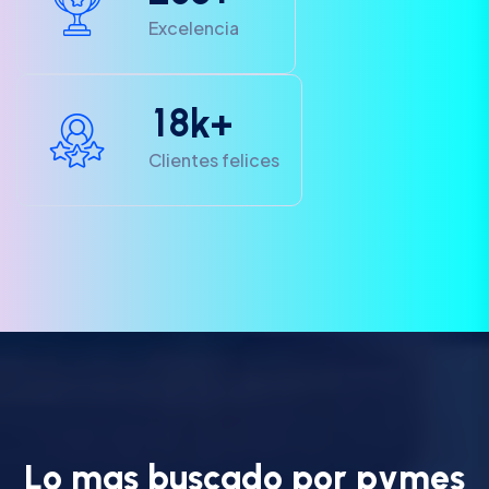
Excelencia
1
8
k+
Clientes felices
L
o
m
a
s
b
u
s
c
a
d
o
p
o
r
p
y
m
e
s