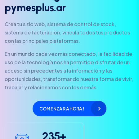
p
y
m
e
s
p
l
u
s
.
a
r
Crea tu sitio web, sistema de control de stock,
sistema de facturacion, vincula todos tus productos
con las principales plataformas.
En un mundo cada vez más conectado, la facilidad de
uso de la tecnología nos ha permitido disfrutar de un
acceso sin precedentes a la información y las
oportunidades, transformando nuestra forma de vivir,
trabajar y relacionarnos con los demás.
COMENZAR AHORA!
2
3
5
+