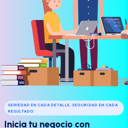
SERIEDAD EN CADA DETALLE, SEGURIDAD EN CADA
RESULTADO
I
n
i
c
i
a
t
u
n
e
g
o
c
i
o
c
o
n