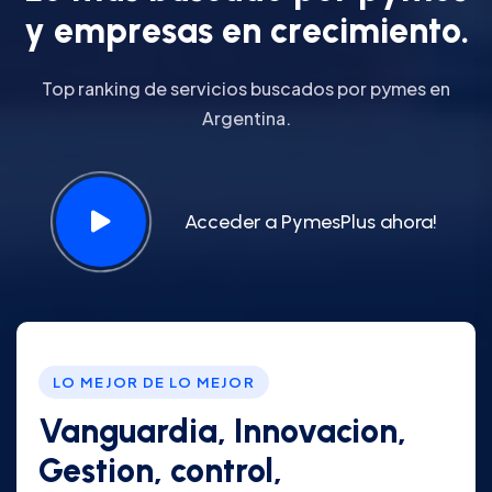
y
e
m
p
r
e
s
a
s
e
n
c
r
e
c
i
m
i
e
n
t
o
.
Top ranking de servicios buscados por pymes en
Argentina.
Acceder a PymesPlus ahora!
LO MEJOR DE LO MEJOR
Vanguardia, Innovacion,
Gestion, control,