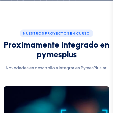
NUESTROS PROYECTOS EN CURSO
P
r
o
x
i
m
a
m
e
n
t
e
i
n
t
e
g
r
a
d
o
e
n
p
y
m
e
s
p
l
u
s
Novedades en desarrollo a integrar en PymesPlus.ar.