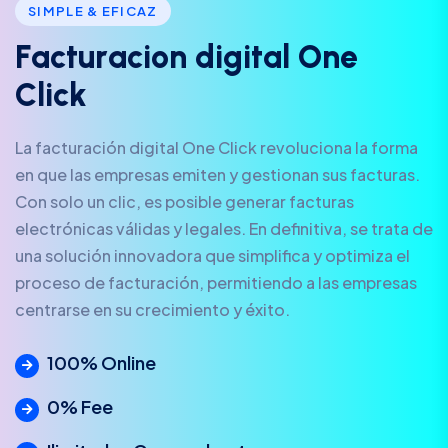
SIMPLE & EFICAZ
F
a
c
t
u
r
a
c
i
o
n
d
i
g
i
t
a
l
O
n
e
C
l
i
c
k
La facturación digital One Click revoluciona la forma
en que las empresas emiten y gestionan sus facturas.
Con solo un clic, es posible generar facturas
electrónicas válidas y legales. En definitiva, se trata de
una solución innovadora que simplifica y optimiza el
proceso de facturación, permitiendo a las empresas
centrarse en su crecimiento y éxito.
100% Online
0% Fee