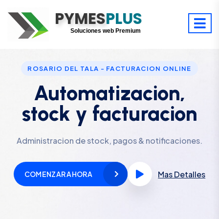
PYMES
Optimiza tu tiempo
PLUS
Digitaliza tu éxito
Soluciones web Premium
Soporte premium 24/7
ROSARIO DEL TALA - FACTURACION ONLINE
Automatizacion,
stock y facturacion
Administracion de stock, pagos & notificaciones.
Mas Detalles
COMENZAR AHORA