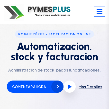
PYMES
Optimiza tu tiempo
PLUS
Digitaliza tu éxito
Soluciones web Premium
Soporte premium 24/7
ROQUE PÉREZ - FACTURACION ONLINE
Automatizacion,
stock y facturacion
Administracion de stock, pagos & notificaciones.
Mas Detalles
COMENZAR AHORA