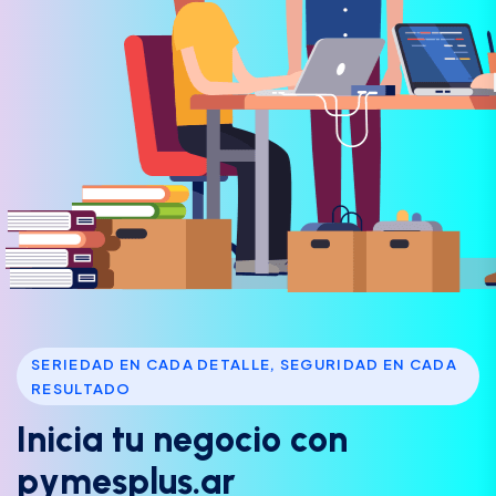
SERIEDAD EN CADA DETALLE, SEGURIDAD EN CADA
RESULTADO
I
n
i
c
i
a
t
u
n
e
g
o
c
i
o
c
o
n
p
y
m
e
s
p
l
u
s
.
a
r