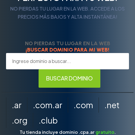
NO PIERDAS TU LUGAR EN LA WEB. ACCEDE A LOS
PRECIOS MÁS BAJOS Y ALTA INSTANTÁNEA!
NO PIERDAS TU LUGAR EN LA WEB
¡BUSCAR DOMINIO PARA MI WEB!
.ar
.com.ar
.com
.net
.org
.club
Tu tienda incluye dominio .cpa.ar
gratuito
.