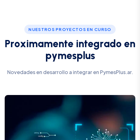
NUESTROS PROYECTOS EN CURSO
P
r
o
x
i
m
a
m
e
n
t
e
i
n
t
e
g
r
a
d
o
e
n
p
y
m
e
s
p
l
u
s
Novedades en desarrollo a integrar en PymesPlus.ar.