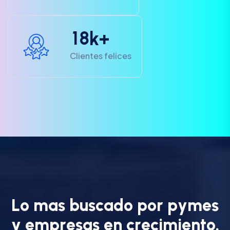
1
8
k+
Clientes felices
L
o
m
a
s
b
u
s
c
a
d
o
p
o
r
p
y
m
e
s
y
e
m
p
r
e
s
a
s
e
n
c
r
e
c
i
m
i
e
n
t
o
.