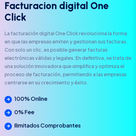
F
a
c
t
u
r
a
c
i
o
n
d
i
g
i
t
a
l
O
n
e
C
l
i
c
k
La facturación digital One Click revoluciona la forma
en que las empresas emiten y gestionan sus facturas.
Con solo un clic, es posible generar facturas
electrónicas válidas y legales. En definitiva, se trata de
una solución innovadora que simplifica y optimiza el
proceso de facturación, permitiendo a las empresas
centrarse en su crecimiento y éxito.
100% Online
0% Fee
Ilimitados Comprobantes