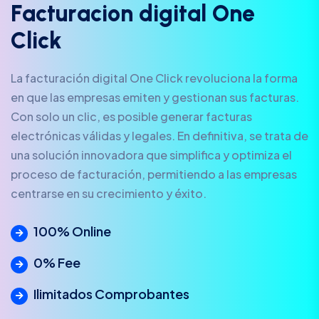
F
a
c
t
u
r
a
c
i
o
n
d
i
g
i
t
a
l
O
n
e
C
l
i
c
k
La facturación digital One Click revoluciona la forma
en que las empresas emiten y gestionan sus facturas.
Con solo un clic, es posible generar facturas
electrónicas válidas y legales. En definitiva, se trata de
una solución innovadora que simplifica y optimiza el
proceso de facturación, permitiendo a las empresas
centrarse en su crecimiento y éxito.
100% Online
0% Fee
Ilimitados Comprobantes