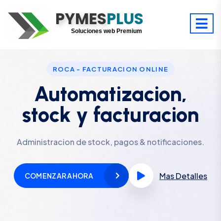
PYMES
Optimiza tu tiempo
PLUS
Digitaliza tu éxito
Soluciones web Premium
Soporte premium 24/7
ROCA - FACTURACION ONLINE
Automatizacion,
stock y facturacion
Administracion de stock, pagos & notificaciones.
Mas Detalles
COMENZAR AHORA