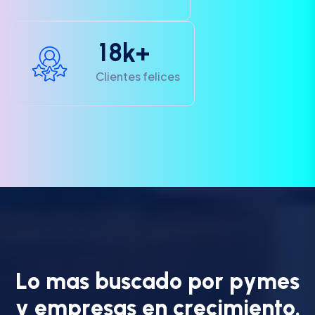
1
8
k+
Clientes felices
L
o
m
a
s
b
u
s
c
a
d
o
p
o
r
p
y
m
e
s
y
e
m
p
r
e
s
a
s
e
n
c
r
e
c
i
m
i
e
n
t
o
.