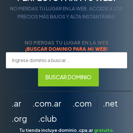
NO PIERDAS TU LUGAR EN LA WEB. ACCEDE A LOS
PRECIOS MÁS BAJOS Y ALTA INSTANTÁNEA!
NO PIERDAS TU LUGAR EN LA WEB
¡BUSCAR DOMINIO PARA MI WEB!
.ar
.com.ar
.com
.net
.org
.club
Tu tienda incluye dominio .cpa.ar
gratuito
.