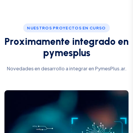
NUESTROS PROYECTOS EN CURSO
P
r
o
x
i
m
a
m
e
n
t
e
i
n
t
e
g
r
a
d
o
e
n
p
y
m
e
s
p
l
u
s
Novedades en desarrollo a integrar en PymesPlus.ar.