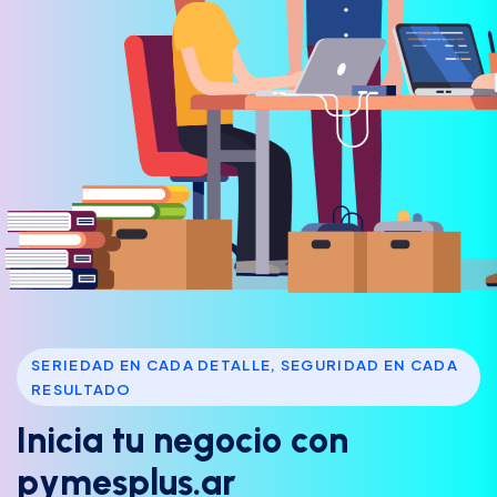
SERIEDAD EN CADA DETALLE, SEGURIDAD EN CADA
RESULTADO
I
n
i
c
i
a
t
u
n
e
g
o
c
i
o
c
o
n
p
y
m
e
s
p
l
u
s
.
a
r