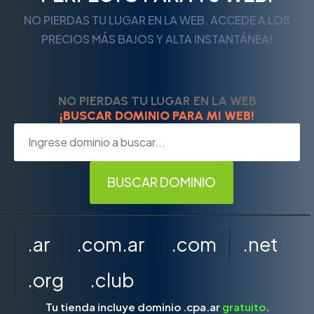
NO PIERDAS TU LUGAR EN LA WEB. ACCEDE A LOS
PRECIOS MÁS BAJOS Y ALTA INSTANTÁNEA!
NO PIERDAS TU LUGAR EN LA WEB
¡BUSCAR DOMINIO PARA MI WEB!
.ar
.com.ar
.com
.net
.org
.club
Tu tienda incluye dominio .cpa.ar
gratuito
.