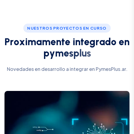
NUESTROS PROYECTOS EN CURSO
P
r
o
x
i
m
a
m
e
n
t
e
i
n
t
e
g
r
a
d
o
e
n
p
y
m
e
s
p
l
u
s
Novedades en desarrollo a integrar en PymesPlus.ar.