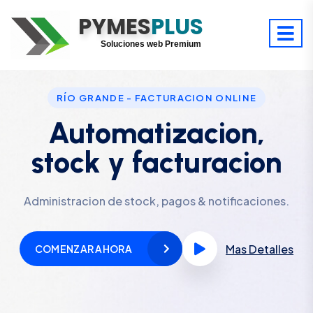
PYMES
Optimiza tu tiempo
PLUS
Digitaliza tu éxito
Soluciones web Premium
Soporte premium 24/7
RÍO GRANDE - FACTURACION ONLINE
Automatizacion,
stock y facturacion
Administracion de stock, pagos & notificaciones.
Mas Detalles
COMENZAR AHORA