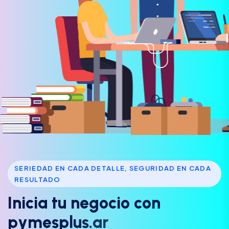
SERIEDAD EN CADA DETALLE, SEGURIDAD EN CADA
RESULTADO
I
n
i
c
i
a
t
u
n
e
g
o
c
i
o
c
o
n
p
y
m
e
s
p
l
u
s
.
a
r