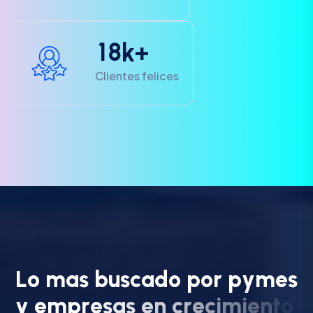
1
8
k+
Clientes felices
L
o
m
a
s
b
u
s
c
a
d
o
p
o
r
p
y
m
e
s
y
e
m
p
r
e
s
a
s
e
n
c
r
e
c
i
m
i
e
n
t
o
.