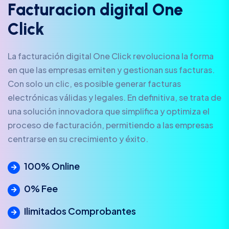
F
a
c
t
u
r
a
c
i
o
n
d
i
g
i
t
a
l
O
n
e
C
l
i
c
k
La facturación digital One Click revoluciona la forma
en que las empresas emiten y gestionan sus facturas.
Con solo un clic, es posible generar facturas
electrónicas válidas y legales. En definitiva, se trata de
una solución innovadora que simplifica y optimiza el
proceso de facturación, permitiendo a las empresas
centrarse en su crecimiento y éxito.
100% Online
0% Fee
Ilimitados Comprobantes