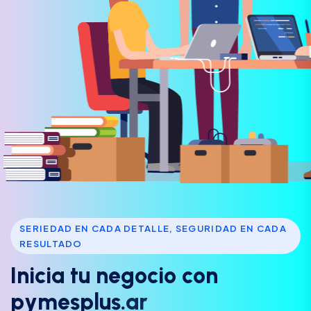
SERIEDAD EN CADA DETALLE, SEGURIDAD EN CADA
RESULTADO
I
n
i
c
i
a
t
u
n
e
g
o
c
i
o
c
o
n
p
y
m
e
s
p
l
u
s
.
a
r