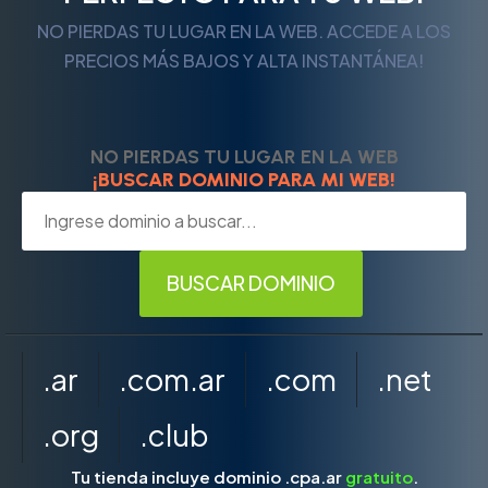
NO PIERDAS TU LUGAR EN LA WEB. ACCEDE A LOS
PRECIOS MÁS BAJOS Y ALTA INSTANTÁNEA!
NO PIERDAS TU LUGAR EN LA WEB
¡BUSCAR DOMINIO PARA MI WEB!
.ar
.com.ar
.com
.net
.org
.club
Tu tienda incluye dominio .cpa.ar
gratuito
.