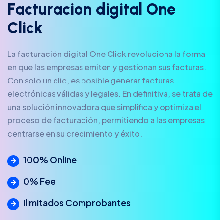
F
a
c
t
u
r
a
c
i
o
n
d
i
g
i
t
a
l
O
n
e
C
l
i
c
k
La facturación digital One Click revoluciona la forma
en que las empresas emiten y gestionan sus facturas.
Con solo un clic, es posible generar facturas
electrónicas válidas y legales. En definitiva, se trata de
una solución innovadora que simplifica y optimiza el
proceso de facturación, permitiendo a las empresas
centrarse en su crecimiento y éxito.
100% Online
0% Fee
Ilimitados Comprobantes