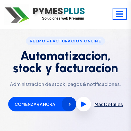
PYMES
Optimiza tu tiempo
PLUS
Digitaliza tu éxito
Soluciones web Premium
Soporte premium 24/7
RELMO - FACTURACION ONLINE
Automatizacion,
stock y facturacion
Administracion de stock, pagos & notificaciones.
Mas Detalles
COMENZAR AHORA