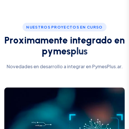
NUESTROS PROYECTOS EN CURSO
P
r
o
x
i
m
a
m
e
n
t
e
i
n
t
e
g
r
a
d
o
e
n
p
y
m
e
s
p
l
u
s
Novedades en desarrollo a integrar en PymesPlus.ar.