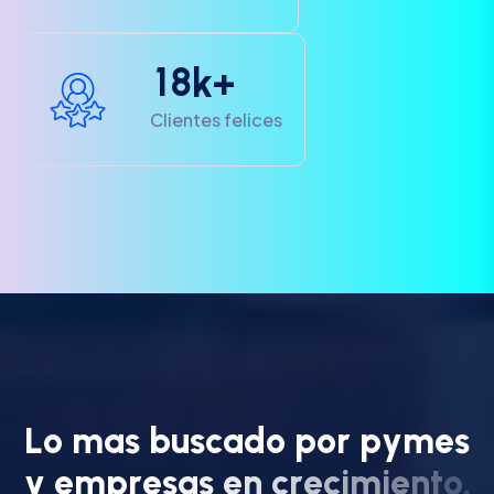
1
8
k+
Clientes felices
L
o
m
a
s
b
u
s
c
a
d
o
p
o
r
p
y
m
e
s
y
e
m
p
r
e
s
a
s
e
n
c
r
e
c
i
m
i
e
n
t
o
.