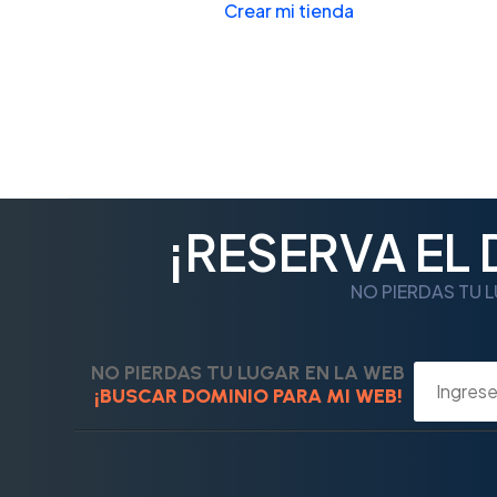
Crear mi tienda
¡RESERVA EL
NO PIERDAS TU L
NO PIERDAS TU LUGAR EN LA WEB
¡BUSCAR DOMINIO PARA MI WEB!