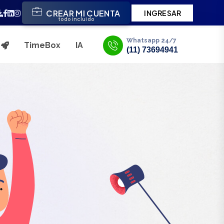
CREAR MI CUENTA
INGRESAR
todo incluido
Whatsapp 24/7
TimeBox
IA
s
(11) 73694941