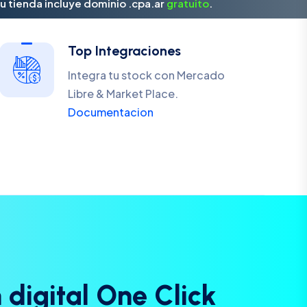
u tienda incluye dominio .cpa.ar
gratuito
.
Top Integraciones
Integra tu stock con Mercado
Libre & Market Place.
Documentacion
n
d
i
g
i
t
a
l
O
n
e
C
l
i
c
k