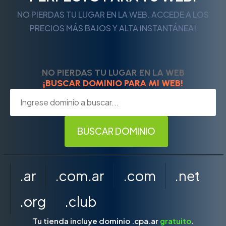
NO PIERDAS TU LUGAR EN LA WEB. ACCEDE A LOS
PRECIOS MÁS BAJOS Y ALTA INSTANTÁNEA!
NO PIERDAS TU LUGAR EN LA WEB
¡BUSCAR DOMINIO PARA MI WEB!
.ar
.com.ar
.com
.net
.org
.club
Tu tienda incluye dominio .cpa.ar
gratuito
.