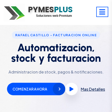
PYMES
Optimiza tu tiempo
PLUS
Digitaliza tu éxito
Soluciones web Premium
Soporte premium 24/7
RAFAEL CASTILLO - FACTURACION ONLINE
Automatizacion,
stock y facturacion
Administracion de stock, pagos & notificaciones.
Mas Detalles
COMENZAR AHORA