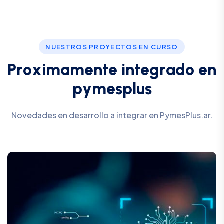
NUESTROS PROYECTOS EN CURSO
P
r
o
x
i
m
a
m
e
n
t
e
i
n
t
e
g
r
a
d
o
e
n
p
y
m
e
s
p
l
u
s
Novedades en desarrollo a integrar en PymesPlus.ar.