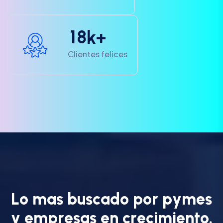
1
8
k+
Clientes felices
L
o
m
a
s
b
u
s
c
a
d
o
p
o
r
p
y
m
e
s
y
e
m
p
r
e
s
a
s
e
n
c
r
e
c
i
m
i
e
n
t
o
.