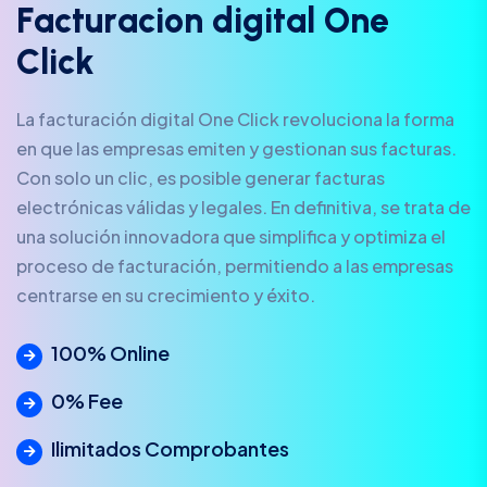
F
a
c
t
u
r
a
c
i
o
n
d
i
g
i
t
a
l
O
n
e
C
l
i
c
k
La facturación digital One Click revoluciona la forma
en que las empresas emiten y gestionan sus facturas.
Con solo un clic, es posible generar facturas
electrónicas válidas y legales. En definitiva, se trata de
una solución innovadora que simplifica y optimiza el
proceso de facturación, permitiendo a las empresas
centrarse en su crecimiento y éxito.
100% Online
0% Fee
Ilimitados Comprobantes