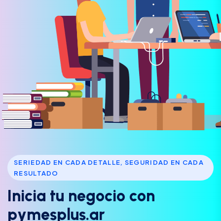
SERIEDAD EN CADA DETALLE, SEGURIDAD EN CADA
RESULTADO
I
n
i
c
i
a
t
u
n
e
g
o
c
i
o
c
o
n
p
y
m
e
s
p
l
u
s
.
a
r