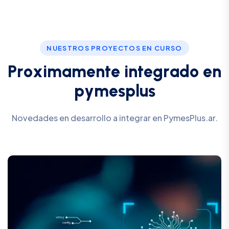
NUESTROS PROYECTOS EN CURSO
P
r
o
x
i
m
a
m
e
n
t
e
i
n
t
e
g
r
a
d
o
e
n
p
y
m
e
s
p
l
u
s
Novedades en desarrollo a integrar en PymesPlus.ar.