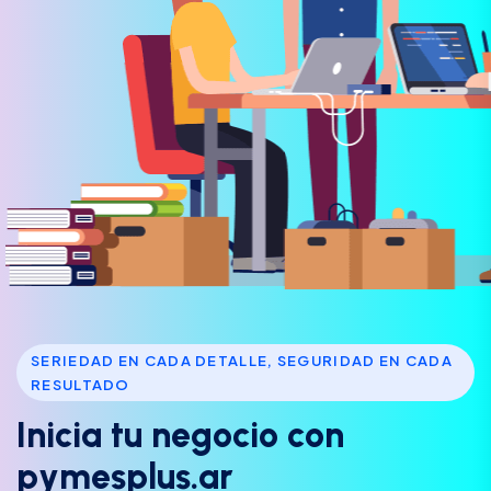
SERIEDAD EN CADA DETALLE, SEGURIDAD EN CADA
RESULTADO
I
n
i
c
i
a
t
u
n
e
g
o
c
i
o
c
o
n
p
y
m
e
s
p
l
u
s
.
a
r