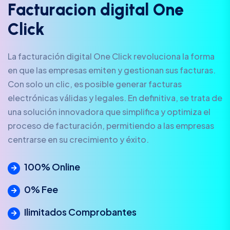
F
a
c
t
u
r
a
c
i
o
n
d
i
g
i
t
a
l
O
n
e
C
l
i
c
k
La facturación digital One Click revoluciona la forma
en que las empresas emiten y gestionan sus facturas.
Con solo un clic, es posible generar facturas
electrónicas válidas y legales. En definitiva, se trata de
una solución innovadora que simplifica y optimiza el
proceso de facturación, permitiendo a las empresas
centrarse en su crecimiento y éxito.
100% Online
0% Fee
Ilimitados Comprobantes