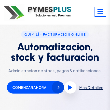
PYMES
Optimiza tu tiempo
PLUS
Digitaliza tu éxito
Soluciones web Premium
Soporte premium 24/7
QUIMILÍ - FACTURACION ONLINE
Automatizacion,
stock y facturacion
Administracion de stock, pagos & notificaciones.
Mas Detalles
COMENZAR AHORA