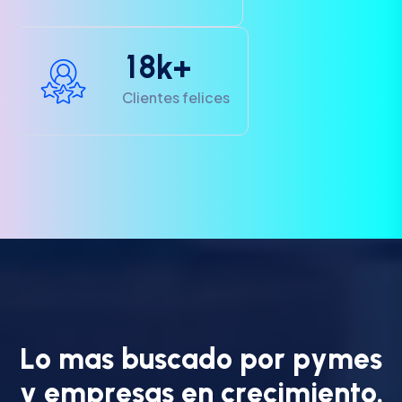
1
8
k+
Clientes felices
L
o
m
a
s
b
u
s
c
a
d
o
p
o
r
p
y
m
e
s
y
e
m
p
r
e
s
a
s
e
n
c
r
e
c
i
m
i
e
n
t
o
.