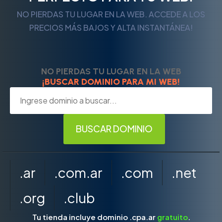
NO PIERDAS TU LUGAR EN LA WEB. ACCEDE A LOS
PRECIOS MÁS BAJOS Y ALTA INSTANTÁNEA!
NO PIERDAS TU LUGAR EN LA WEB
¡BUSCAR DOMINIO PARA MI WEB!
.ar
.com.ar
.com
.net
.org
.club
Tu tienda incluye dominio .cpa.ar
gratuito
.