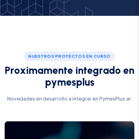
NUESTROS PROYECTOS EN CURSO
P
r
o
x
i
m
a
m
e
n
t
e
i
n
t
e
g
r
a
d
o
e
n
p
y
m
e
s
p
l
u
s
Novedades en desarrollo a integrar en PymesPlus.ar.