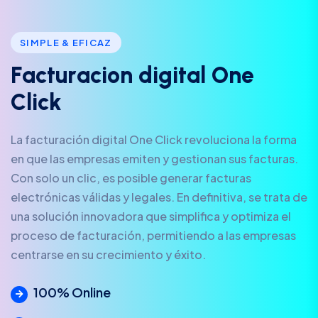
SIMPLE & EFICAZ
F
a
c
t
u
r
a
c
i
o
n
d
i
g
i
t
a
l
O
n
e
C
l
i
c
k
La facturación digital One Click revoluciona la forma
en que las empresas emiten y gestionan sus facturas.
Con solo un clic, es posible generar facturas
electrónicas válidas y legales. En definitiva, se trata de
una solución innovadora que simplifica y optimiza el
proceso de facturación, permitiendo a las empresas
centrarse en su crecimiento y éxito.
100% Online