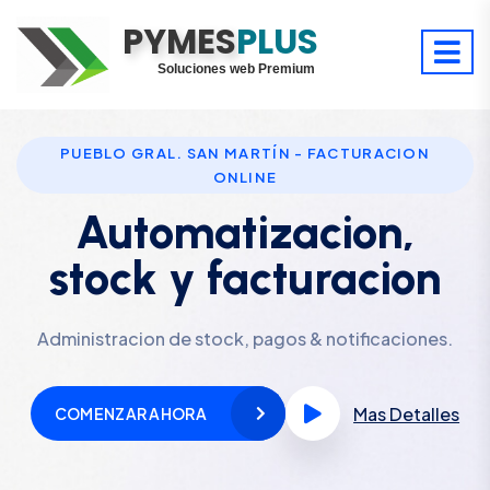
PYMES
Optimiza tu tiempo
PLUS
Digitaliza tu éxito
Soluciones web Premium
Soporte premium 24/7
PUEBLO GRAL. SAN MARTÍN - FACTURACION
ONLINE
Automatizacion,
stock y facturacion
Administracion de stock, pagos & notificaciones.
Mas Detalles
COMENZAR AHORA