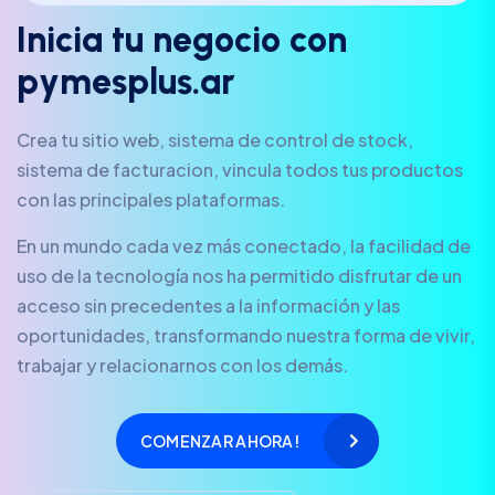
I
n
i
c
i
a
t
u
n
e
g
o
c
i
o
c
o
n
p
y
m
e
s
p
l
u
s
.
a
r
Crea tu sitio web, sistema de control de stock,
sistema de facturacion, vincula todos tus productos
con las principales plataformas.
En un mundo cada vez más conectado, la facilidad de
uso de la tecnología nos ha permitido disfrutar de un
acceso sin precedentes a la información y las
oportunidades, transformando nuestra forma de vivir,
trabajar y relacionarnos con los demás.
COMENZAR AHORA!