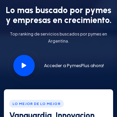
L
o
m
a
s
b
u
s
c
a
d
o
p
o
r
p
y
m
e
s
y
e
m
p
r
e
s
a
s
e
n
c
r
e
c
i
m
i
e
n
t
o
.
Top ranking de servicios buscados por pymes en
Argentina.
Acceder a PymesPlus ahora!
LO MEJOR DE LO MEJOR
Vanguardia, Innovacion,