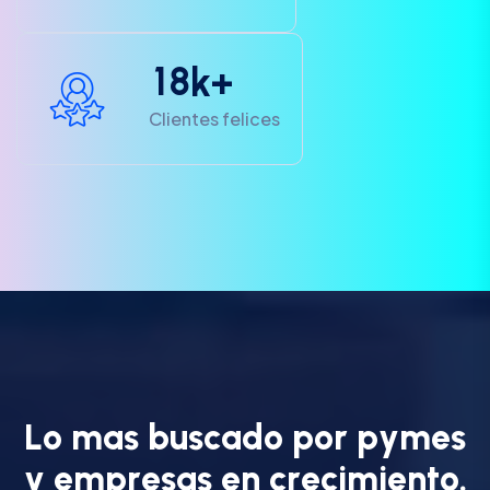
1
8
k+
Clientes felices
L
o
m
a
s
b
u
s
c
a
d
o
p
o
r
p
y
m
e
s
y
e
m
p
r
e
s
a
s
e
n
c
r
e
c
i
m
i
e
n
t
o
.