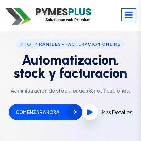
PYMES
Optimiza tu tiempo
PLUS
Digitaliza tu éxito
Soluciones web Premium
Soporte premium 24/7
PTO. PIRÁMIDES - FACTURACION ONLINE
Automatizacion,
stock y facturacion
Administracion de stock, pagos & notificaciones.
Mas Detalles
COMENZAR AHORA