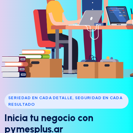
SERIEDAD EN CADA DETALLE, SEGURIDAD EN CADA
RESULTADO
I
n
i
c
i
a
t
u
n
e
g
o
c
i
o
c
o
n
p
y
m
e
s
p
l
u
s
.
a
r