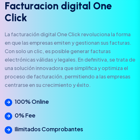
F
a
c
t
u
r
a
c
i
o
n
d
i
g
i
t
a
l
O
n
e
C
l
i
c
k
La facturación digital One Click revoluciona la forma
en que las empresas emiten y gestionan sus facturas.
Con solo un clic, es posible generar facturas
electrónicas válidas y legales. En definitiva, se trata de
una solución innovadora que simplifica y optimiza el
proceso de facturación, permitiendo a las empresas
centrarse en su crecimiento y éxito.
100% Online
0% Fee
Ilimitados Comprobantes