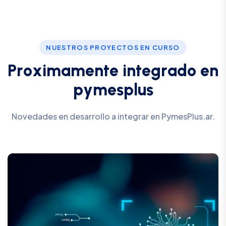
NUESTROS PROYECTOS EN CURSO
P
r
o
x
i
m
a
m
e
n
t
e
i
n
t
e
g
r
a
d
o
e
n
p
y
m
e
s
p
l
u
s
Novedades en desarrollo a integrar en PymesPlus.ar.