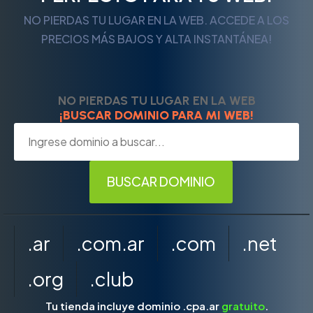
NO PIERDAS TU LUGAR EN LA WEB. ACCEDE A LOS
PRECIOS MÁS BAJOS Y ALTA INSTANTÁNEA!
NO PIERDAS TU LUGAR EN LA WEB
¡BUSCAR DOMINIO PARA MI WEB!
.ar
.com.ar
.com
.net
.org
.club
Tu tienda incluye dominio .cpa.ar
gratuito
.