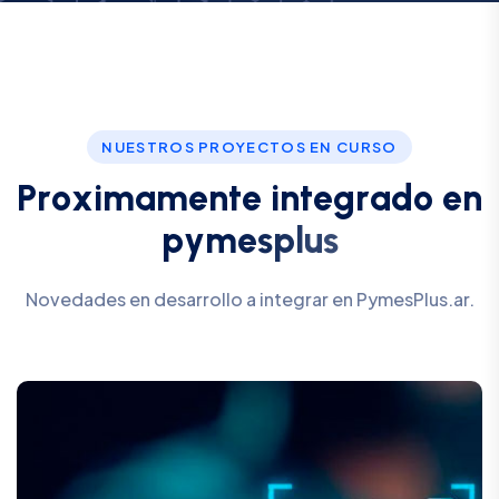
NUESTROS PROYECTOS EN CURSO
P
r
o
x
i
m
a
m
e
n
t
e
i
n
t
e
g
r
a
d
o
e
n
p
y
m
e
s
p
l
u
s
Novedades en desarrollo a integrar en PymesPlus.ar.