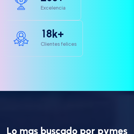
Excelencia
1
8
k+
Clientes felices
L
o
m
a
s
b
u
s
c
a
d
o
p
o
r
p
y
m
e
s