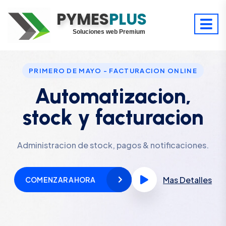
PYMES
Optimiza tu tiempo
PLUS
Digitaliza tu éxito
Soluciones web Premium
Soporte premium 24/7
PRIMERO DE MAYO - FACTURACION ONLINE
Automatizacion,
stock y facturacion
Administracion de stock, pagos & notificaciones.
Mas Detalles
COMENZAR AHORA