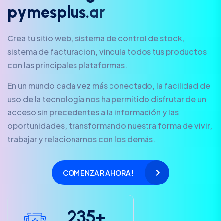
p
y
m
e
s
p
l
u
s
.
a
r
Crea tu sitio web, sistema de control de stock,
sistema de facturacion, vincula todos tus productos
con las principales plataformas.
En un mundo cada vez más conectado, la facilidad de
uso de la tecnología nos ha permitido disfrutar de un
acceso sin precedentes a la información y las
oportunidades, transformando nuestra forma de vivir,
trabajar y relacionarnos con los demás.
COMENZAR AHORA!
2
3
5
+