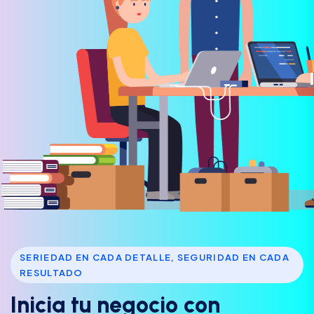
SERIEDAD EN CADA DETALLE, SEGURIDAD EN CADA
RESULTADO
I
n
i
c
i
a
t
u
n
e
g
o
c
i
o
c
o
n