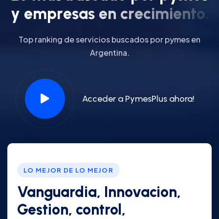
y
e
m
p
r
e
s
a
s
e
n
c
r
e
c
i
m
i
e
n
t
o
.
Top ranking de servicios buscados por pymes en
Argentina.
Acceder a PymesPlus ahora!
LO MEJOR DE LO MEJOR
Vanguardia, Innovacion,
Gestion, control,