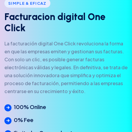
SIMPLE & EFICAZ
F
a
c
t
u
r
a
c
i
o
n
d
i
g
i
t
a
l
O
n
e
C
l
i
c
k
La facturación digital One Click revoluciona la forma
en que las empresas emiten y gestionan sus facturas.
Con solo un clic, es posible generar facturas
electrónicas válidas y legales. En definitiva, se trata de
una solución innovadora que simplifica y optimiza el
proceso de facturación, permitiendo a las empresas
centrarse en su crecimiento y éxito.
100% Online
0% Fee