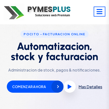
PYMES
Optimiza tu tiempo
PLUS
Digitaliza tu éxito
Soluciones web Premium
Soporte premium 24/7
POCITO - FACTURACION ONLINE
Automatizacion,
stock y facturacion
Administracion de stock, pagos & notificaciones.
Mas Detalles
COMENZAR AHORA