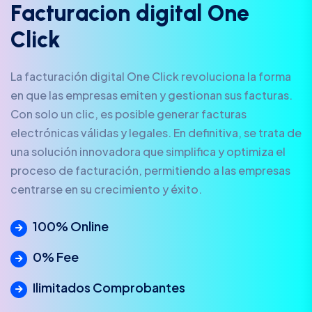
F
a
c
t
u
r
a
c
i
o
n
d
i
g
i
t
a
l
O
n
e
C
l
i
c
k
La facturación digital One Click revoluciona la forma
en que las empresas emiten y gestionan sus facturas.
Con solo un clic, es posible generar facturas
electrónicas válidas y legales. En definitiva, se trata de
una solución innovadora que simplifica y optimiza el
proceso de facturación, permitiendo a las empresas
centrarse en su crecimiento y éxito.
100% Online
0% Fee
Ilimitados Comprobantes