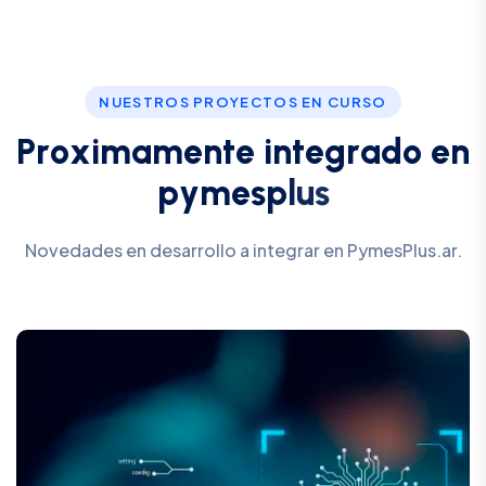
NUESTROS PROYECTOS EN CURSO
P
r
o
x
i
m
a
m
e
n
t
e
i
n
t
e
g
r
a
d
o
e
n
p
y
m
e
s
p
l
u
s
Novedades en desarrollo a integrar en PymesPlus.ar.