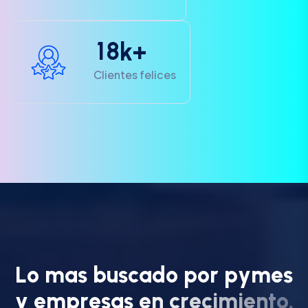
1
8
k+
Clientes felices
L
o
m
a
s
b
u
s
c
a
d
o
p
o
r
p
y
m
e
s
y
e
m
p
r
e
s
a
s
e
n
c
r
e
c
i
m
i
e
n
t
o
.