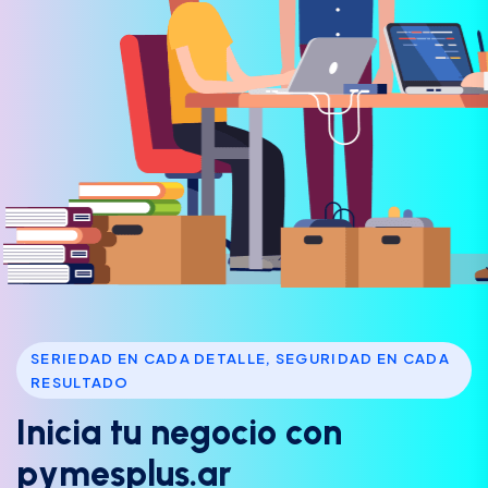
SERIEDAD EN CADA DETALLE, SEGURIDAD EN CADA
RESULTADO
I
n
i
c
i
a
t
u
n
e
g
o
c
i
o
c
o
n
p
y
m
e
s
p
l
u
s
.
a
r