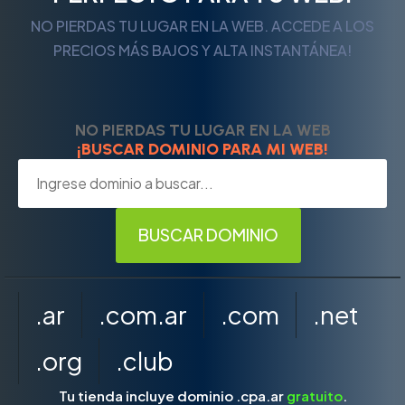
NO PIERDAS TU LUGAR EN LA WEB. ACCEDE A LOS
PRECIOS MÁS BAJOS Y ALTA INSTANTÁNEA!
NO PIERDAS TU LUGAR EN LA WEB
¡BUSCAR DOMINIO PARA MI WEB!
.ar
.com.ar
.com
.net
.org
.club
Tu tienda incluye dominio .cpa.ar
gratuito
.