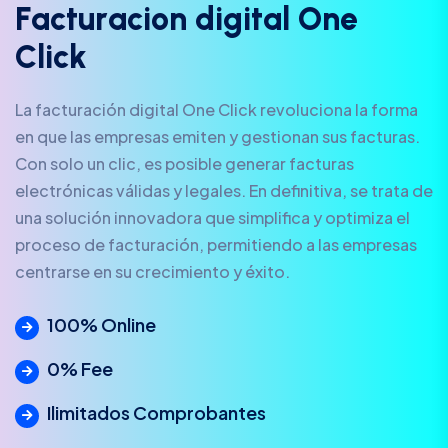
F
a
c
t
u
r
a
c
i
o
n
d
i
g
i
t
a
l
O
n
e
C
l
i
c
k
La facturación digital One Click revoluciona la forma
en que las empresas emiten y gestionan sus facturas.
Con solo un clic, es posible generar facturas
electrónicas válidas y legales. En definitiva, se trata de
una solución innovadora que simplifica y optimiza el
proceso de facturación, permitiendo a las empresas
centrarse en su crecimiento y éxito.
100% Online
0% Fee
Ilimitados Comprobantes