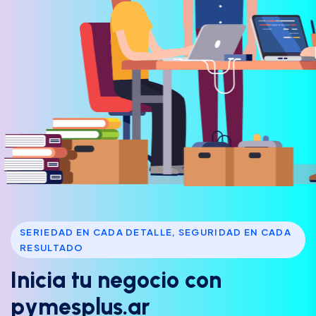
SERIEDAD EN CADA DETALLE, SEGURIDAD EN CADA
RESULTADO
I
n
i
c
i
a
t
u
n
e
g
o
c
i
o
c
o
n
p
y
m
e
s
p
l
u
s
.
a
r