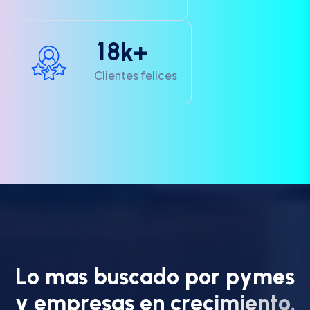
1
8
k+
Clientes felices
L
o
m
a
s
b
u
s
c
a
d
o
p
o
r
p
y
m
e
s
y
e
m
p
r
e
s
a
s
e
n
c
r
e
c
i
m
i
e
n
t
o
.