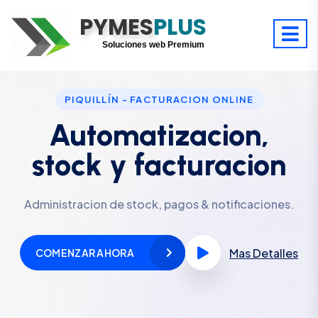
PYMES
Optimiza tu tiempo
PLUS
Digitaliza tu éxito
Soluciones web Premium
Soporte premium 24/7
PIQUILLÍN - FACTURACION ONLINE
Automatizacion,
stock y facturacion
Administracion de stock, pagos & notificaciones.
Mas Detalles
COMENZAR AHORA