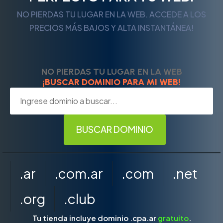
NO PIERDAS TU LUGAR EN LA WEB. ACCEDE A LOS
PRECIOS MÁS BAJOS Y ALTA INSTANTÁNEA!
NO PIERDAS TU LUGAR EN LA WEB
¡BUSCAR DOMINIO PARA MI WEB!
.ar
.com.ar
.com
.net
.org
.club
Tu tienda incluye dominio .cpa.ar
gratuito
.