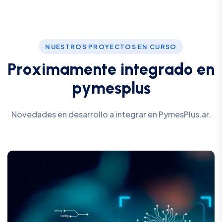
NUESTROS PROYECTOS EN CURSO
P
r
o
x
i
m
a
m
e
n
t
e
i
n
t
e
g
r
a
d
o
e
n
p
y
m
e
s
p
l
u
s
Novedades en desarrollo a integrar en PymesPlus.ar.