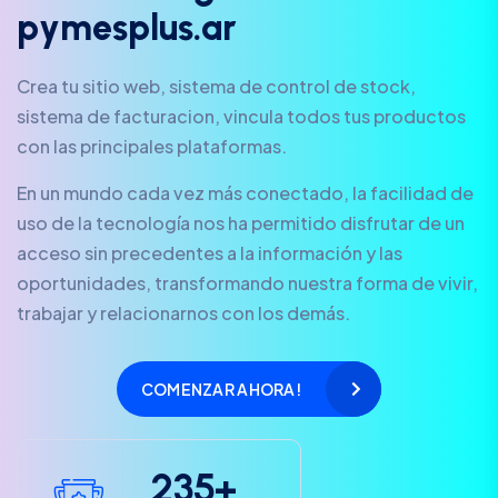
p
y
m
e
s
p
l
u
s
.
a
r
Crea tu sitio web, sistema de control de stock,
sistema de facturacion, vincula todos tus productos
con las principales plataformas.
En un mundo cada vez más conectado, la facilidad de
uso de la tecnología nos ha permitido disfrutar de un
acceso sin precedentes a la información y las
oportunidades, transformando nuestra forma de vivir,
trabajar y relacionarnos con los demás.
COMENZAR AHORA!
2
3
5
+