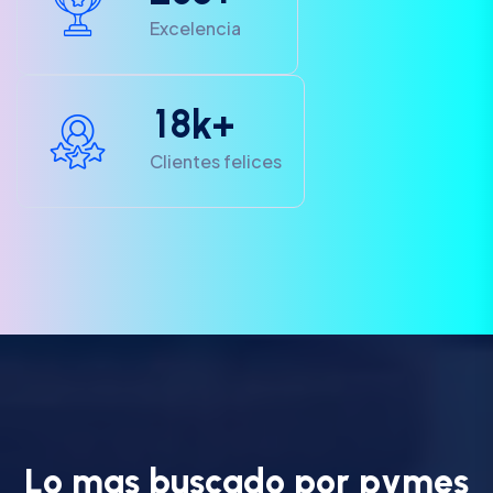
Excelencia
1
8
k+
Clientes felices
L
o
m
a
s
b
u
s
c
a
d
o
p
o
r
p
y
m
e
s