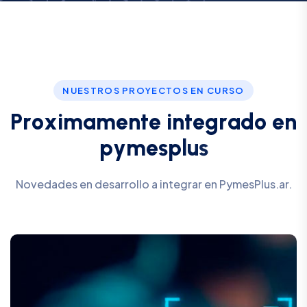
NUESTROS PROYECTOS EN CURSO
P
r
o
x
i
m
a
m
e
n
t
e
i
n
t
e
g
r
a
d
o
e
n
p
y
m
e
s
p
l
u
s
Novedades en desarrollo a integrar en PymesPlus.ar.