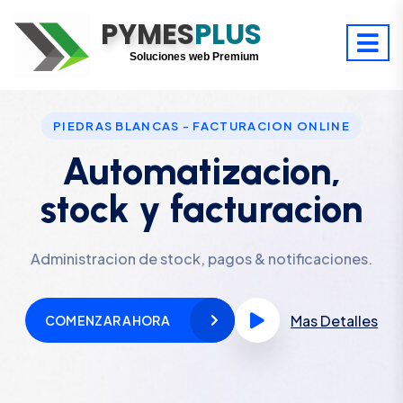
PYMES
Optimiza tu tiempo
PLUS
Digitaliza tu éxito
Soluciones web Premium
Soporte premium 24/7
PIEDRAS BLANCAS - FACTURACION ONLINE
Automatizacion,
stock y facturacion
Administracion de stock, pagos & notificaciones.
Mas Detalles
COMENZAR AHORA