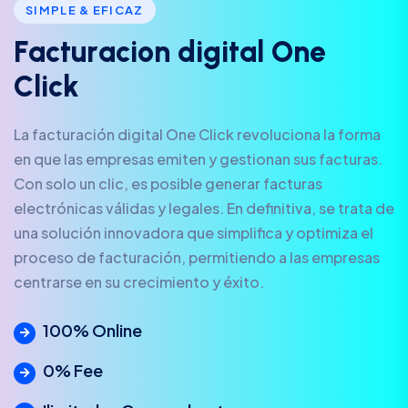
SIMPLE & EFICAZ
F
a
c
t
u
r
a
c
i
o
n
d
i
g
i
t
a
l
O
n
e
C
l
i
c
k
La facturación digital One Click revoluciona la forma
en que las empresas emiten y gestionan sus facturas.
Con solo un clic, es posible generar facturas
electrónicas válidas y legales. En definitiva, se trata de
una solución innovadora que simplifica y optimiza el
proceso de facturación, permitiendo a las empresas
centrarse en su crecimiento y éxito.
100% Online
0% Fee