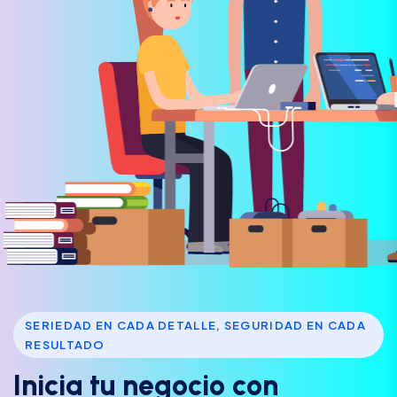
SERIEDAD EN CADA DETALLE, SEGURIDAD EN CADA
RESULTADO
I
n
i
c
i
a
t
u
n
e
g
o
c
i
o
c
o
n