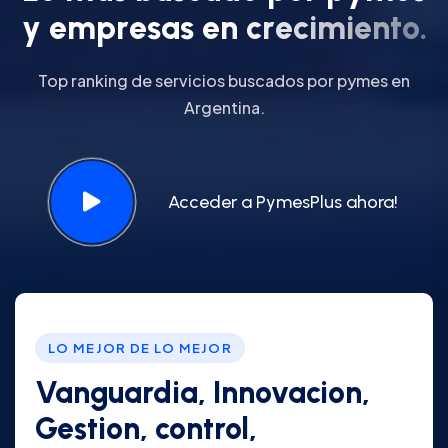
y
e
m
p
r
e
s
a
s
e
n
c
r
e
c
i
m
i
e
n
t
o
.
Top ranking de servicios buscados por pymes en
Argentina.
Acceder a PymesPlus ahora!
LO MEJOR DE LO MEJOR
Vanguardia, Innovacion,
Gestion, control,