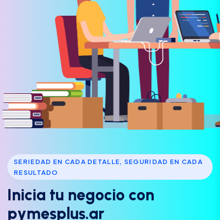
SERIEDAD EN CADA DETALLE, SEGURIDAD EN CADA
RESULTADO
I
n
i
c
i
a
t
u
n
e
g
o
c
i
o
c
o
n
p
y
m
e
s
p
l
u
s
.
a
r