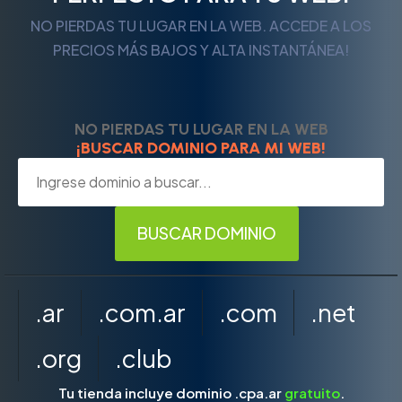
NO PIERDAS TU LUGAR EN LA WEB. ACCEDE A LOS
PRECIOS MÁS BAJOS Y ALTA INSTANTÁNEA!
NO PIERDAS TU LUGAR EN LA WEB
¡BUSCAR DOMINIO PARA MI WEB!
.ar
.com.ar
.com
.net
.org
.club
Tu tienda incluye dominio .cpa.ar
gratuito
.