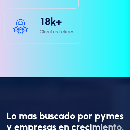
1
8
k+
Clientes felices
L
o
m
a
s
b
u
s
c
a
d
o
p
o
r
p
y
m
e
s
y
e
m
p
r
e
s
a
s
e
n
c
r
e
c
i
m
i
e
n
t
o
.