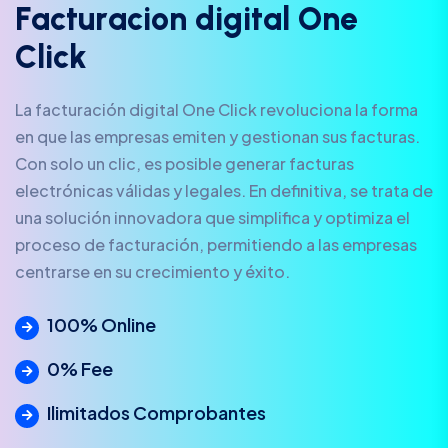
F
a
c
t
u
r
a
c
i
o
n
d
i
g
i
t
a
l
O
n
e
C
l
i
c
k
La facturación digital One Click revoluciona la forma
en que las empresas emiten y gestionan sus facturas.
Con solo un clic, es posible generar facturas
electrónicas válidas y legales. En definitiva, se trata de
una solución innovadora que simplifica y optimiza el
proceso de facturación, permitiendo a las empresas
centrarse en su crecimiento y éxito.
100% Online
0% Fee
Ilimitados Comprobantes