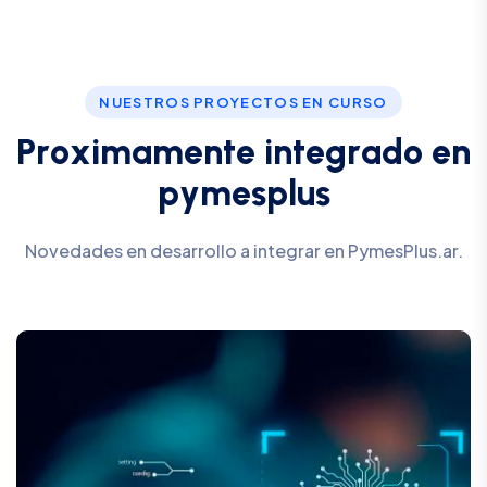
NUESTROS PROYECTOS EN CURSO
P
r
o
x
i
m
a
m
e
n
t
e
i
n
t
e
g
r
a
d
o
e
n
p
y
m
e
s
p
l
u
s
Novedades en desarrollo a integrar en PymesPlus.ar.