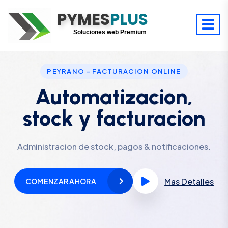
PYMES
Optimiza tu tiempo
PLUS
Digitaliza tu éxito
Soluciones web Premium
Soporte premium 24/7
PEYRANO - FACTURACION ONLINE
Automatizacion,
stock y facturacion
Administracion de stock, pagos & notificaciones.
Mas Detalles
COMENZAR AHORA