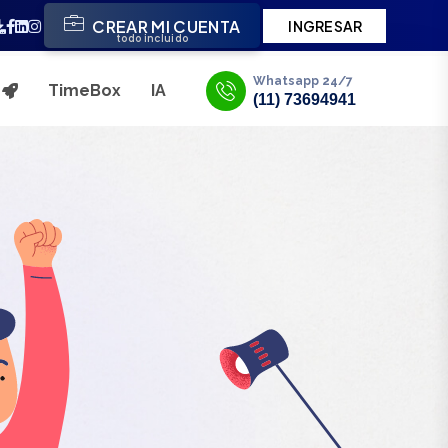
CREAR MI CUENTA
INGRESAR
todo incluido
Whatsapp 24/7
TimeBox
IA
s
(11) 73694941