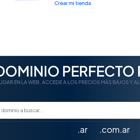
Crear mi tienda
 DOMINIO PERFECTO 
UGAR EN LA WEB. ACCEDE A LOS PRECIOS MÁS BAJOS Y A
.ar
.com.ar