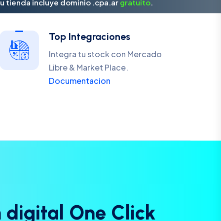
u tienda incluye dominio .cpa.ar
gratuito
.
Top Integraciones
Integra tu stock con Mercado
Libre & Market Place.
Documentacion
n
d
i
g
i
t
a
l
O
n
e
C
l
i
c
k