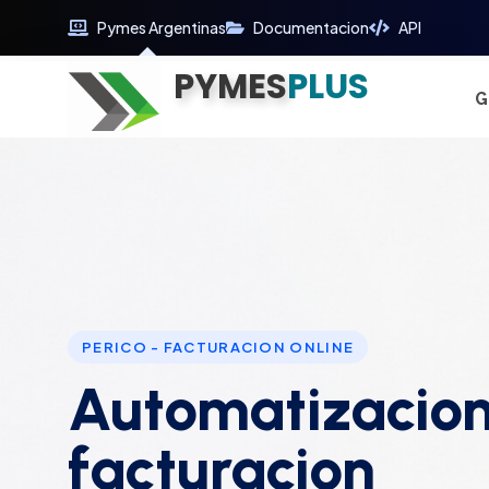
Pymes Argentinas
Documentacion
API
PYMES
Optimiza tu tiempo
PLUS
Digitaliza tu éxito
G
Soluciones web Premium
Soporte premium 24/7
PERICO - FACTURACION ONLINE
Automatizacion
facturacion