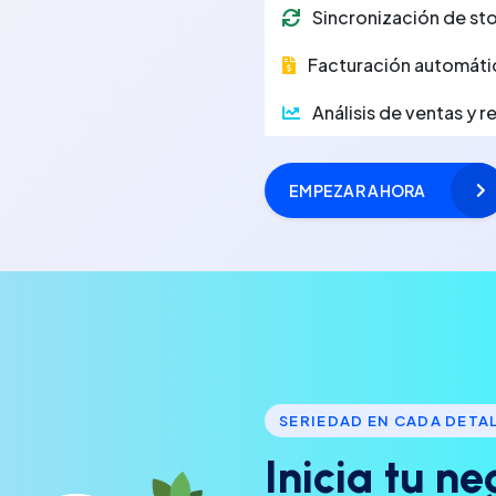
Sincronización de sto
Facturación automáti
Análisis de ventas y 
EMPEZAR AHORA
SERIEDAD EN CADA DETA
I
n
i
c
i
a
t
u
n
e