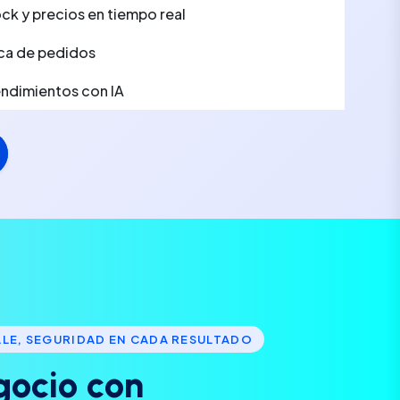
ck y precios en tiempo real
ca de pedidos
rendimientos con IA
LLE, SEGURIDAD EN CADA RESULTADO
g
o
c
i
o
c
o
n