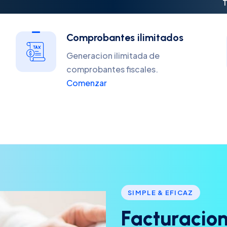
T
Comprobantes ilimitados
Generacion ilimitada de
comprobantes fiscales.
Comenzar
SIMPLE & EFICAZ
F
a
c
t
u
r
a
c
i
o