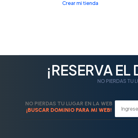
Crear mi tienda
¡RESERVA EL
NO PIERDAS TU L
NO PIERDAS TU LUGAR EN LA WEB
¡BUSCAR DOMINIO PARA MI WEB!