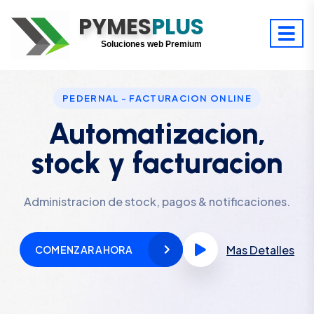
PYMES
Optimiza tu tiempo
PLUS
Digitaliza tu éxito
Soluciones web Premium
Soporte premium 24/7
PEDERNAL - FACTURACION ONLINE
Automatizacion,
stock y facturacion
Administracion de stock, pagos & notificaciones.
Mas Detalles
COMENZAR AHORA