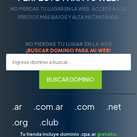
NO PIERDAS TU LUGAR EN LA WEB. ACCEDE A LOS
PRECIOS MÁS BAJOS Y ALTA INSTANTÁNEA!
NO PIERDAS TU LUGAR EN LA WEB
¡BUSCAR DOMINIO PARA MI WEB!
.ar
.com.ar
.com
.net
.org
.club
Tu tienda incluye dominio .cpa.ar
gratuito
.