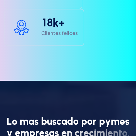
1
8
k+
Clientes felices
L
o
m
a
s
b
u
s
c
a
d
o
p
o
r
p
y
m
e
s
y
e
m
p
r
e
s
a
s
e
n
c
r
e
c
i
m
i
e
n
t
o
.