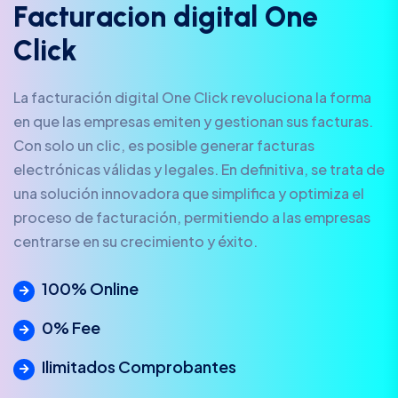
F
a
c
t
u
r
a
c
i
o
n
d
i
g
i
t
a
l
O
n
e
C
l
i
c
k
La facturación digital One Click revoluciona la forma
en que las empresas emiten y gestionan sus facturas.
Con solo un clic, es posible generar facturas
electrónicas válidas y legales. En definitiva, se trata de
una solución innovadora que simplifica y optimiza el
proceso de facturación, permitiendo a las empresas
centrarse en su crecimiento y éxito.
100% Online
0% Fee
Ilimitados Comprobantes