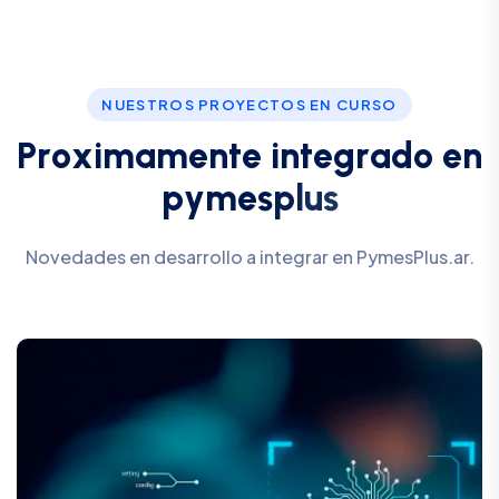
NUESTROS PROYECTOS EN CURSO
P
r
o
x
i
m
a
m
e
n
t
e
i
n
t
e
g
r
a
d
o
e
n
p
y
m
e
s
p
l
u
s
Novedades en desarrollo a integrar en PymesPlus.ar.