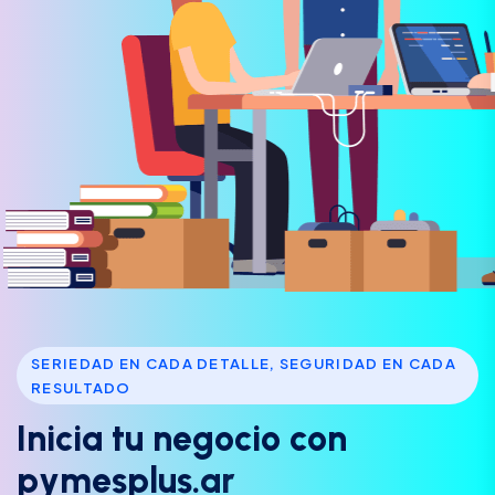
SERIEDAD EN CADA DETALLE, SEGURIDAD EN CADA
RESULTADO
I
n
i
c
i
a
t
u
n
e
g
o
c
i
o
c
o
n
p
y
m
e
s
p
l
u
s
.
a
r