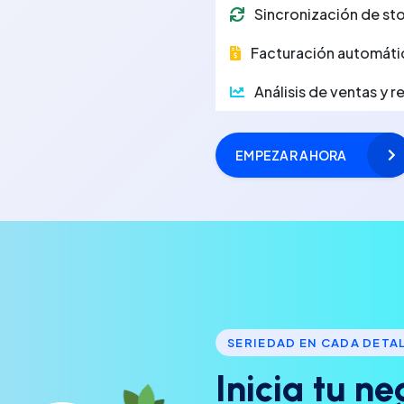
Sincronización de sto
Facturación automáti
Análisis de ventas y 
EMPEZAR AHORA
SERIEDAD EN CADA DETA
I
n
i
c
i
a
t
u
n
e