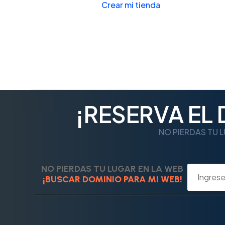
Crear mi tienda
¡RESERVA EL
NO PIERDAS TU L
NO PIERDAS TU LUGAR EN LA WEB
¡BUSCAR DOMINIO PARA MI WEB!