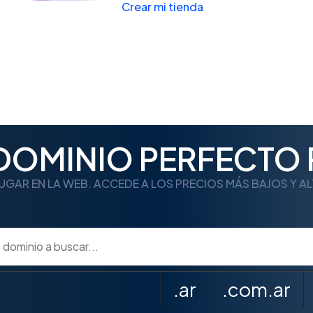
Crear mi tienda
 DOMINIO PERFECTO 
UGAR EN LA WEB. ACCEDE A LOS PRECIOS MÁS BAJOS Y A
.ar
.com.ar