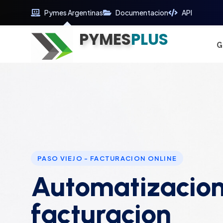
Pymes Argentinas
Documentacion
API
PYMES
Optimiza tu tiempo
PLUS
Digitaliza tu éxito
G
Soluciones web Premium
Soporte premium 24/7
PASO VIEJO - FACTURACION ONLINE
Automatizacion
facturacion