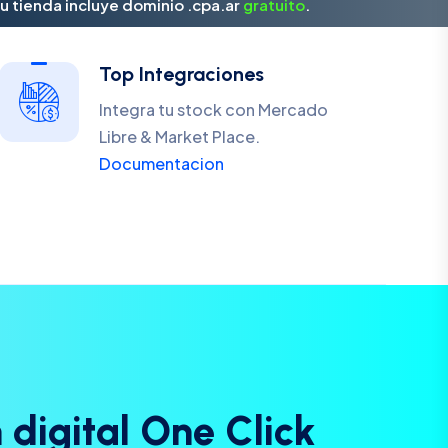
u tienda incluye dominio .cpa.ar
gratuito
.
Top Integraciones
Integra tu stock con Mercado
Libre & Market Place.
Documentacion
n
d
i
g
i
t
a
l
O
n
e
C
l
i
c
k