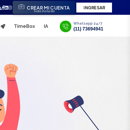
CREAR MI CUENTA
INGRESAR
todo incluido
Whatsapp 24/7
TimeBox
IA
s
(11) 73694941