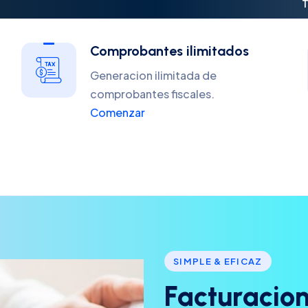
T
Comprobantes ilimitados
Generacion ilimitada de
comprobantes fiscales.
Comenzar
SIMPLE & EFICAZ
F
a
c
t
u
r
a
c
i
o