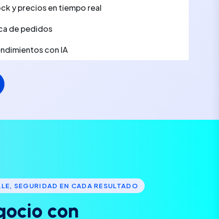
ck y precios en tiempo real
ca de pedidos
rendimientos con IA
LLE, SEGURIDAD EN CADA RESULTADO
g
o
c
i
o
c
o
n