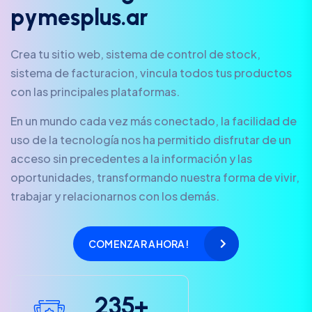
p
y
m
e
s
p
l
u
s
.
a
r
Crea tu sitio web, sistema de control de stock,
sistema de facturacion, vincula todos tus productos
con las principales plataformas.
En un mundo cada vez más conectado, la facilidad de
uso de la tecnología nos ha permitido disfrutar de un
acceso sin precedentes a la información y las
oportunidades, transformando nuestra forma de vivir,
trabajar y relacionarnos con los demás.
COMENZAR AHORA!
2
3
5
+