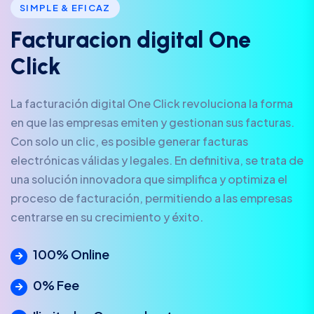
SIMPLE & EFICAZ
F
a
c
t
u
r
a
c
i
o
n
d
i
g
i
t
a
l
O
n
e
C
l
i
c
k
La facturación digital One Click revoluciona la forma
en que las empresas emiten y gestionan sus facturas.
Con solo un clic, es posible generar facturas
electrónicas válidas y legales. En definitiva, se trata de
una solución innovadora que simplifica y optimiza el
proceso de facturación, permitiendo a las empresas
centrarse en su crecimiento y éxito.
100% Online
0% Fee