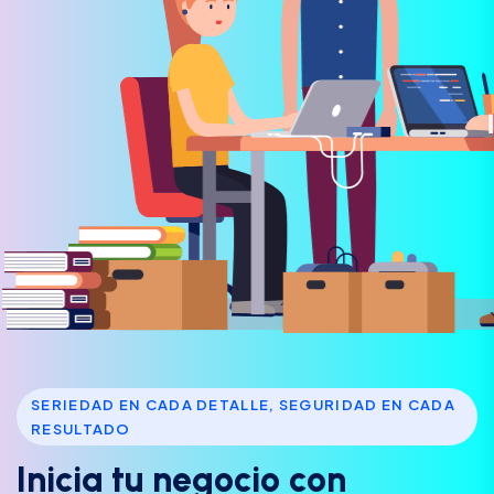
SERIEDAD EN CADA DETALLE, SEGURIDAD EN CADA
RESULTADO
I
n
i
c
i
a
t
u
n
e
g
o
c
i
o
c
o
n