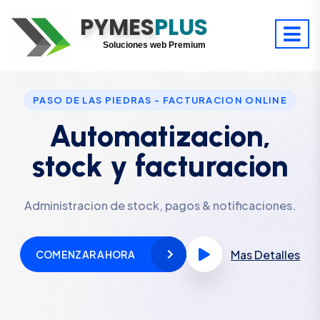
PYMES
Optimiza tu tiempo
PLUS
Digitaliza tu éxito
Soluciones web Premium
Soporte premium 24/7
PASO DE LAS PIEDRAS - FACTURACION ONLINE
Automatizacion,
stock y facturacion
Administracion de stock, pagos & notificaciones.
Mas Detalles
COMENZAR AHORA