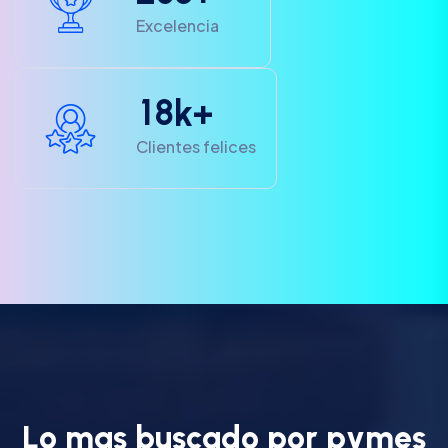
Excelencia
1
8
k+
Clientes felices
L
o
m
a
s
b
u
s
c
a
d
o
p
o
r
p
y
m
e
s