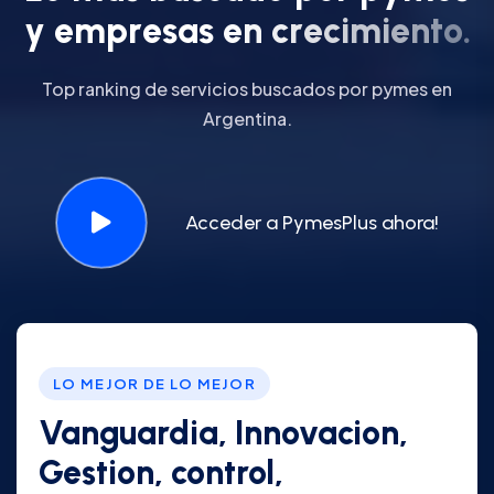
y
e
m
p
r
e
s
a
s
e
n
c
r
e
c
i
m
i
e
n
t
o
.
Top ranking de servicios buscados por pymes en
Argentina.
Acceder a PymesPlus ahora!
LO MEJOR DE LO MEJOR
Vanguardia, Innovacion,
Gestion, control,