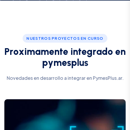
NUESTROS PROYECTOS EN CURSO
P
r
o
x
i
m
a
m
e
n
t
e
i
n
t
e
g
r
a
d
o
e
n
p
y
m
e
s
p
l
u
s
Novedades en desarrollo a integrar en PymesPlus.ar.