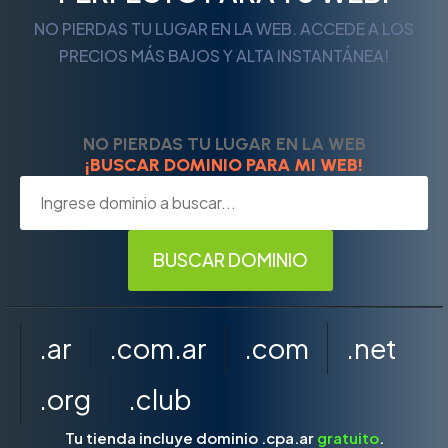
NO PIERDAS TU LUGAR EN LA WEB. ACCEDE A LOS
PRECIOS MÁS BAJOS Y ALTA INSTANTÁNEA!
NO PIERDAS TU LUGAR EN LA WEB
¡BUSCAR DOMINIO PARA MI WEB!
.ar
.com.ar
.com
.net
.org
.club
Tu tienda incluye dominio .cpa.ar
gratuito
.