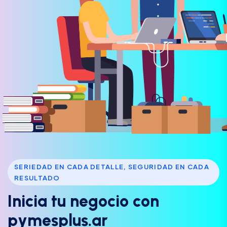
SERIEDAD EN CADA DETALLE, SEGURIDAD EN CADA
RESULTADO
I
n
i
c
i
a
t
u
n
e
g
o
c
i
o
c
o
n
p
y
m
e
s
p
l
u
s
.
a
r