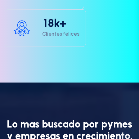
1
8
k+
Clientes felices
L
o
m
a
s
b
u
s
c
a
d
o
p
o
r
p
y
m
e
s
y
e
m
p
r
e
s
a
s
e
n
c
r
e
c
i
m
i
e
n
t
o
.