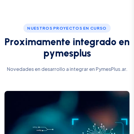
NUESTROS PROYECTOS EN CURSO
P
r
o
x
i
m
a
m
e
n
t
e
i
n
t
e
g
r
a
d
o
e
n
p
y
m
e
s
p
l
u
s
Novedades en desarrollo a integrar en PymesPlus.ar.