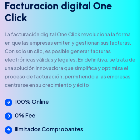
F
a
c
t
u
r
a
c
i
o
n
d
i
g
i
t
a
l
O
n
e
C
l
i
c
k
La facturación digital One Click revoluciona la forma
en que las empresas emiten y gestionan sus facturas.
Con solo un clic, es posible generar facturas
electrónicas válidas y legales. En definitiva, se trata de
una solución innovadora que simplifica y optimiza el
proceso de facturación, permitiendo a las empresas
centrarse en su crecimiento y éxito.
100% Online
0% Fee
Ilimitados Comprobantes