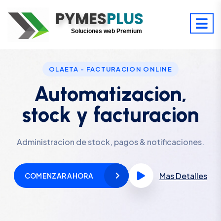
PYMES
Optimiza tu tiempo
PLUS
Digitaliza tu éxito
Soluciones web Premium
Soporte premium 24/7
OLAETA - FACTURACION ONLINE
Automatizacion,
stock y facturacion
Administracion de stock, pagos & notificaciones.
Mas Detalles
COMENZAR AHORA