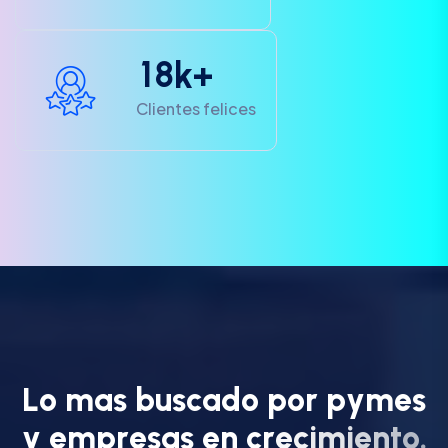
1
8
k+
Clientes felices
L
o
m
a
s
b
u
s
c
a
d
o
p
o
r
p
y
m
e
s
y
e
m
p
r
e
s
a
s
e
n
c
r
e
c
i
m
i
e
n
t
o
.