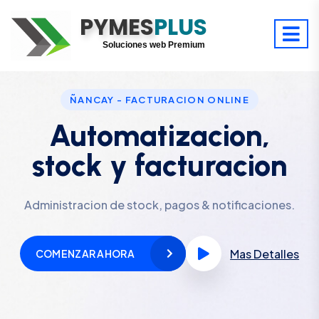
PYMES
Optimiza tu tiempo
PLUS
Digitaliza tu éxito
Soluciones web Premium
Soporte premium 24/7
ÑANCAY - FACTURACION ONLINE
Automatizacion,
stock y facturacion
Administracion de stock, pagos & notificaciones.
Mas Detalles
COMENZAR AHORA