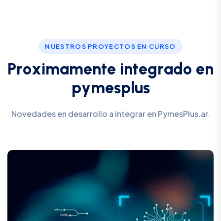
NUESTROS PROYECTOS EN CURSO
P
r
o
x
i
m
a
m
e
n
t
e
i
n
t
e
g
r
a
d
o
e
n
p
y
m
e
s
p
l
u
s
Novedades en desarrollo a integrar en PymesPlus.ar.