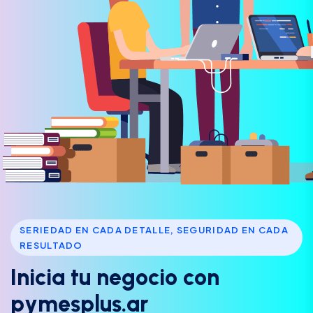
SERIEDAD EN CADA DETALLE, SEGURIDAD EN CADA
RESULTADO
I
n
i
c
i
a
t
u
n
e
g
o
c
i
o
c
o
n
p
y
m
e
s
p
l
u
s
.
a
r