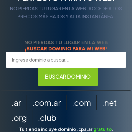
NO PIERDAS TU LUGAR EN LA WEB. ACCEDE A LOS
PRECIOS MÁS BAJOS Y ALTA INSTANTÁNEA!
NO PIERDAS TU LUGAR EN LA WEB
¡BUSCAR DOMINIO PARA MI WEB!
.ar
.com.ar
.com
.net
.org
.club
Tu tienda incluye dominio .cpa.ar
gratuito
.