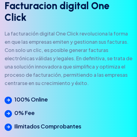
F
a
c
t
u
r
a
c
i
o
n
d
i
g
i
t
a
l
O
n
e
C
l
i
c
k
La facturación digital One Click revoluciona la forma
en que las empresas emiten y gestionan sus facturas.
Con solo un clic, es posible generar facturas
electrónicas válidas y legales. En definitiva, se trata de
una solución innovadora que simplifica y optimiza el
proceso de facturación, permitiendo a las empresas
centrarse en su crecimiento y éxito.
100% Online
0% Fee
Ilimitados Comprobantes