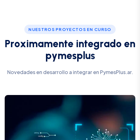
NUESTROS PROYECTOS EN CURSO
P
r
o
x
i
m
a
m
e
n
t
e
i
n
t
e
g
r
a
d
o
e
n
p
y
m
e
s
p
l
u
s
Novedades en desarrollo a integrar en PymesPlus.ar.