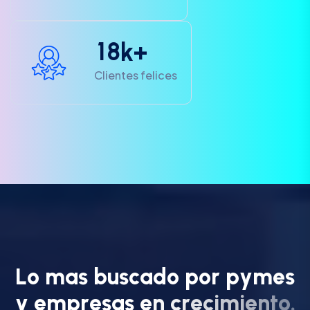
1
8
k+
Clientes felices
L
o
m
a
s
b
u
s
c
a
d
o
p
o
r
p
y
m
e
s
y
e
m
p
r
e
s
a
s
e
n
c
r
e
c
i
m
i
e
n
t
o
.