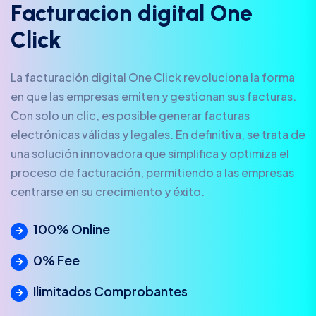
F
a
c
t
u
r
a
c
i
o
n
d
i
g
i
t
a
l
O
n
e
C
l
i
c
k
La facturación digital One Click revoluciona la forma
en que las empresas emiten y gestionan sus facturas.
Con solo un clic, es posible generar facturas
electrónicas válidas y legales. En definitiva, se trata de
una solución innovadora que simplifica y optimiza el
proceso de facturación, permitiendo a las empresas
centrarse en su crecimiento y éxito.
100% Online
0% Fee
Ilimitados Comprobantes