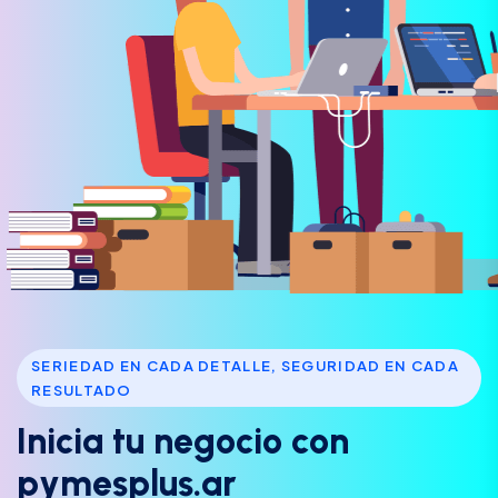
SERIEDAD EN CADA DETALLE, SEGURIDAD EN CADA
RESULTADO
I
n
i
c
i
a
t
u
n
e
g
o
c
i
o
c
o
n
p
y
m
e
s
p
l
u
s
.
a
r