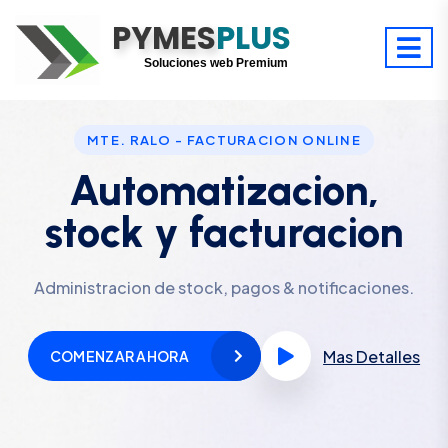
PYMES
Optimiza tu tiempo
PLUS
Digitaliza tu éxito
Soluciones web Premium
Soporte premium 24/7
MTE. RALO - FACTURACION ONLINE
Automatizacion,
stock y facturacion
Administracion de stock, pagos & notificaciones.
Mas Detalles
COMENZAR AHORA