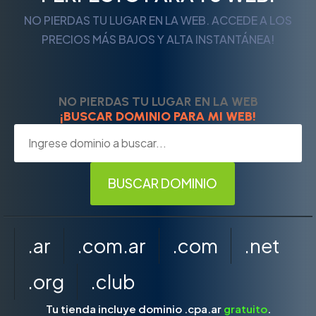
NO PIERDAS TU LUGAR EN LA WEB. ACCEDE A LOS
PRECIOS MÁS BAJOS Y ALTA INSTANTÁNEA!
NO PIERDAS TU LUGAR EN LA WEB
¡BUSCAR DOMINIO PARA MI WEB!
.ar
.com.ar
.com
.net
.org
.club
Tu tienda incluye dominio .cpa.ar
gratuito
.