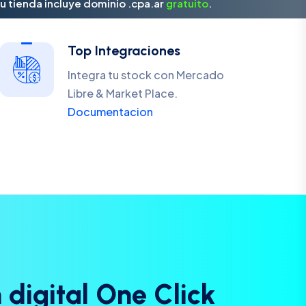
u tienda incluye dominio .cpa.ar
gratuito
.
Top Integraciones
Integra tu stock con Mercado
Libre & Market Place.
Documentacion
n
d
i
g
i
t
a
l
O
n
e
C
l
i
c
k