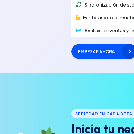
Sincronización de sto
Facturación automáti
Análisis de ventas y 
EMPEZAR AHORA
SERIEDAD EN CADA DETA
I
n
i
c
i
a
t
u
n
e