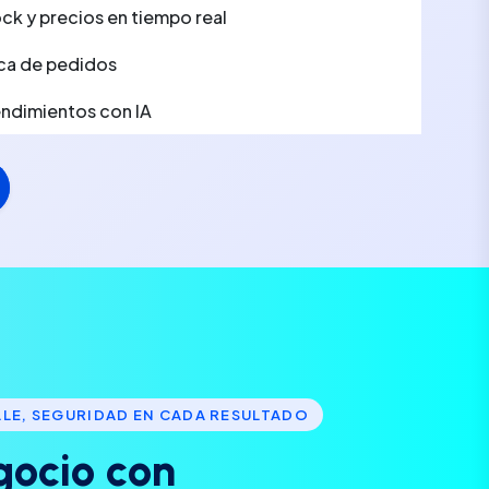
ck y precios en tiempo real
ca de pedidos
rendimientos con IA
LLE, SEGURIDAD EN CADA RESULTADO
g
o
c
i
o
c
o
n