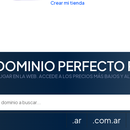
Crear mi tienda
 DOMINIO PERFECTO 
UGAR EN LA WEB. ACCEDE A LOS PRECIOS MÁS BAJOS Y A
.ar
.com.ar