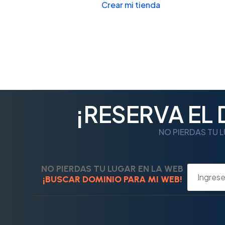
Crear mi tienda
¡RESERVA EL
NO PIERDAS TU L
NO PIERDAS TU LUGAR EN LA WEB
¡BUSCAR DOMINIO PARA MI WEB!