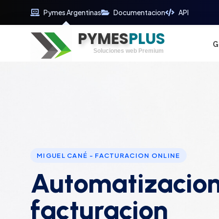
Pymes Argentinas
Documentacion
API
PYMES
Optimiza tu tiempo
PLUS
Digitaliza tu éxito
G
Soluciones web Premium
Soporte premium 24/7
MIGUEL CANÉ - FACTURACION ONLINE
Automatizacion
facturacion