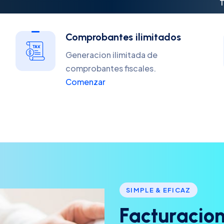
T
Comprobantes ilimitados
Generacion ilimitada de
comprobantes fiscales.
Comenzar
SIMPLE & EFICAZ
F
a
c
t
u
r
a
c
i
o