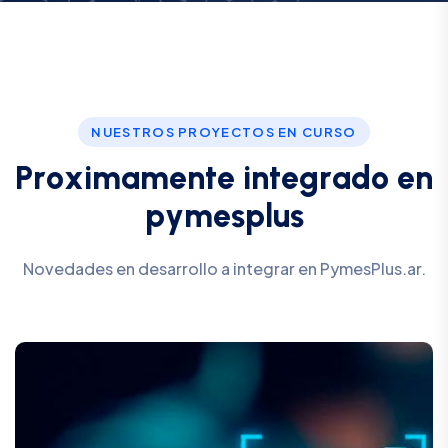
NUESTROS PROYECTOS EN CURSO
P
r
o
x
i
m
a
m
e
n
t
e
i
n
t
e
g
r
a
d
o
e
n
p
y
m
e
s
p
l
u
s
Novedades en desarrollo a integrar en PymesPlus.ar.