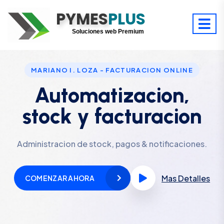
PYMES
Optimiza tu tiempo
PLUS
Digitaliza tu éxito
Soluciones web Premium
Soporte premium 24/7
MARIANO I. LOZA - FACTURACION ONLINE
Automatizacion,
stock y facturacion
Administracion de stock, pagos & notificaciones.
Mas Detalles
COMENZAR AHORA