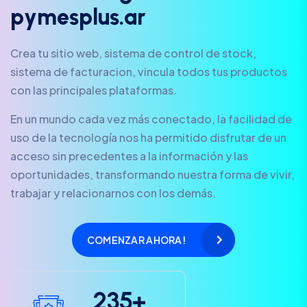
p
y
m
e
s
p
l
u
s
.
a
r
Crea tu sitio web, sistema de control de stock,
sistema de facturacion, vincula todos tus productos
con las principales plataformas.
En un mundo cada vez más conectado, la facilidad de
uso de la tecnología nos ha permitido disfrutar de un
acceso sin precedentes a la información y las
oportunidades, transformando nuestra forma de vivir,
trabajar y relacionarnos con los demás.
COMENZAR AHORA!
2
3
5
+