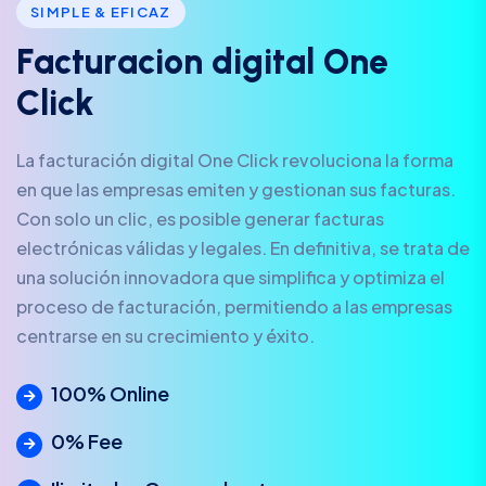
SIMPLE & EFICAZ
F
a
c
t
u
r
a
c
i
o
n
d
i
g
i
t
a
l
O
n
e
C
l
i
c
k
La facturación digital One Click revoluciona la forma
en que las empresas emiten y gestionan sus facturas.
Con solo un clic, es posible generar facturas
electrónicas válidas y legales. En definitiva, se trata de
una solución innovadora que simplifica y optimiza el
proceso de facturación, permitiendo a las empresas
centrarse en su crecimiento y éxito.
100% Online
0% Fee