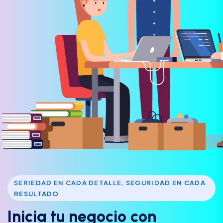
SERIEDAD EN CADA DETALLE, SEGURIDAD EN CADA
RESULTADO
I
n
i
c
i
a
t
u
n
e
g
o
c
i
o
c
o
n