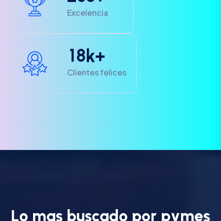
Excelencia
1
8
k+
Clientes felices
L
o
m
a
s
b
u
s
c
a
d
o
p
o
r
p
y
m
e
s