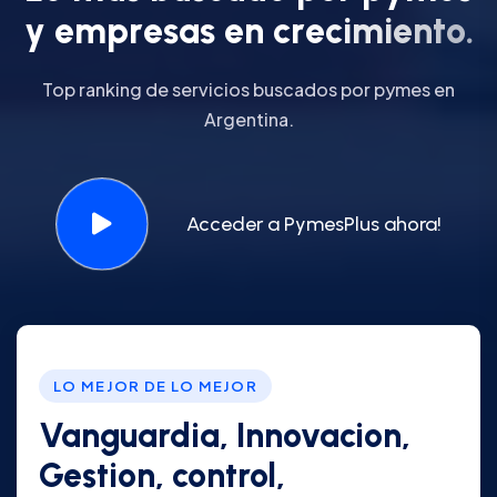
y
e
m
p
r
e
s
a
s
e
n
c
r
e
c
i
m
i
e
n
t
o
.
Top ranking de servicios buscados por pymes en
Argentina.
Acceder a PymesPlus ahora!
LO MEJOR DE LO MEJOR
Vanguardia, Innovacion,
Gestion, control,