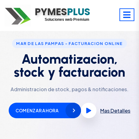
PYMES
Optimiza tu tiempo
PLUS
Digitaliza tu éxito
Soluciones web Premium
Soporte premium 24/7
MAR DE LAS PAMPAS - FACTURACION ONLINE
Automatizacion,
stock y facturacion
Administracion de stock, pagos & notificaciones.
Mas Detalles
COMENZAR AHORA