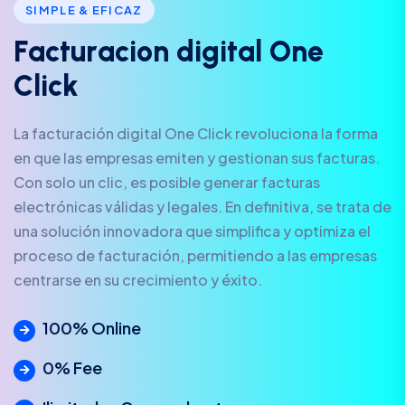
SIMPLE & EFICAZ
F
a
c
t
u
r
a
c
i
o
n
d
i
g
i
t
a
l
O
n
e
C
l
i
c
k
La facturación digital One Click revoluciona la forma
en que las empresas emiten y gestionan sus facturas.
Con solo un clic, es posible generar facturas
electrónicas válidas y legales. En definitiva, se trata de
una solución innovadora que simplifica y optimiza el
proceso de facturación, permitiendo a las empresas
centrarse en su crecimiento y éxito.
100% Online
0% Fee