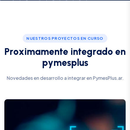
NUESTROS PROYECTOS EN CURSO
P
r
o
x
i
m
a
m
e
n
t
e
i
n
t
e
g
r
a
d
o
e
n
p
y
m
e
s
p
l
u
s
Novedades en desarrollo a integrar en PymesPlus.ar.