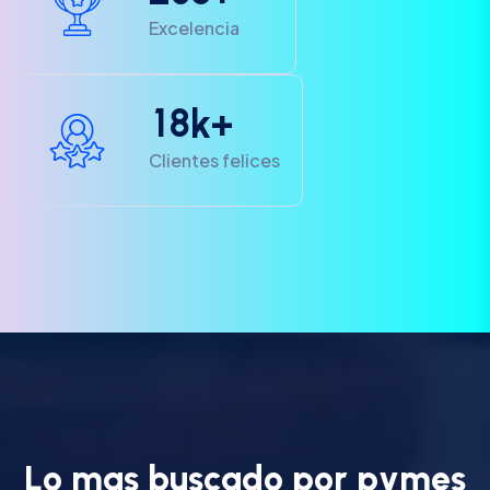
Excelencia
1
8
k+
Clientes felices
L
o
m
a
s
b
u
s
c
a
d
o
p
o
r
p
y
m
e
s