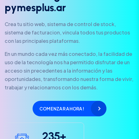
p
y
m
e
s
p
l
u
s
.
a
r
Crea tu sitio web, sistema de control de stock,
sistema de facturacion, vincula todos tus productos
con las principales plataformas.
En un mundo cada vez más conectado, la facilidad de
uso de la tecnología nos ha permitido disfrutar de un
acceso sin precedentes a la información y las
oportunidades, transformando nuestra forma de vivir,
trabajar y relacionarnos con los demás.
COMENZAR AHORA!
2
3
5
+