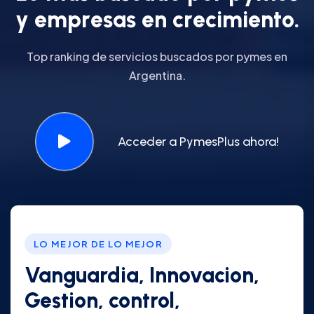
y
e
m
p
r
e
s
a
s
e
n
c
r
e
c
i
m
i
e
n
t
o
.
Top ranking de servicios buscados por pymes en
Argentina.
Acceder a PymesPlus ahora!
LO MEJOR DE LO MEJOR
Vanguardia, Innovacion,
Gestion, control,