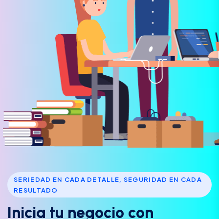
SERIEDAD EN CADA DETALLE, SEGURIDAD EN CADA
RESULTADO
I
n
i
c
i
a
t
u
n
e
g
o
c
i
o
c
o
n