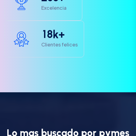
Excelencia
1
8
k+
Clientes felices
L
o
m
a
s
b
u
s
c
a
d
o
p
o
r
p
y
m
e
s