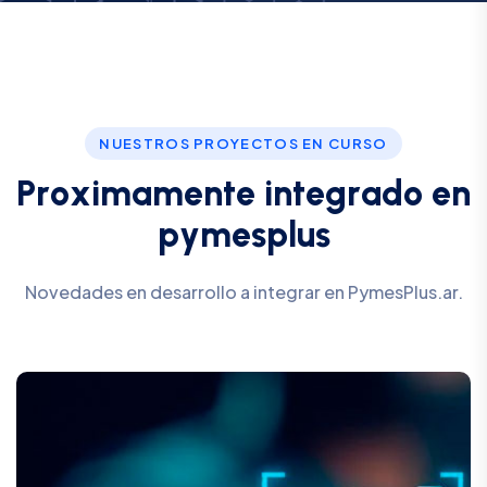
NUESTROS PROYECTOS EN CURSO
P
r
o
x
i
m
a
m
e
n
t
e
i
n
t
e
g
r
a
d
o
e
n
p
y
m
e
s
p
l
u
s
Novedades en desarrollo a integrar en PymesPlus.ar.