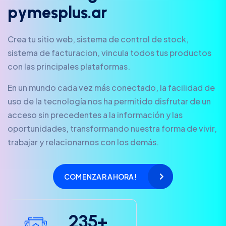
p
y
m
e
s
p
l
u
s
.
a
r
Crea tu sitio web, sistema de control de stock,
sistema de facturacion, vincula todos tus productos
con las principales plataformas.
En un mundo cada vez más conectado, la facilidad de
uso de la tecnología nos ha permitido disfrutar de un
acceso sin precedentes a la información y las
oportunidades, transformando nuestra forma de vivir,
trabajar y relacionarnos con los demás.
COMENZAR AHORA!
2
3
5
+