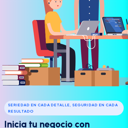
SERIEDAD EN CADA DETALLE, SEGURIDAD EN CADA
RESULTADO
I
n
i
c
i
a
t
u
n
e
g
o
c
i
o
c
o
n