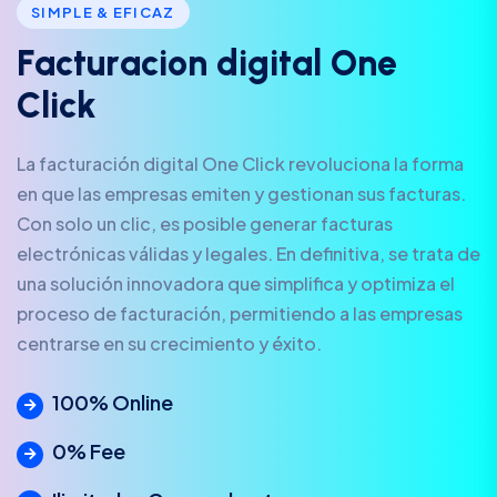
SIMPLE & EFICAZ
F
a
c
t
u
r
a
c
i
o
n
d
i
g
i
t
a
l
O
n
e
C
l
i
c
k
La facturación digital One Click revoluciona la forma
en que las empresas emiten y gestionan sus facturas.
Con solo un clic, es posible generar facturas
electrónicas válidas y legales. En definitiva, se trata de
una solución innovadora que simplifica y optimiza el
proceso de facturación, permitiendo a las empresas
centrarse en su crecimiento y éxito.
100% Online
0% Fee