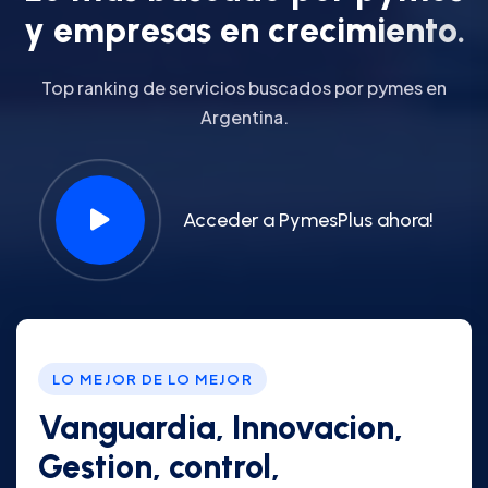
y
e
m
p
r
e
s
a
s
e
n
c
r
e
c
i
m
i
e
n
t
o
.
Top ranking de servicios buscados por pymes en
Argentina.
Acceder a PymesPlus ahora!
LO MEJOR DE LO MEJOR
Vanguardia, Innovacion,
Gestion, control,