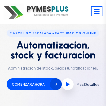
Optimiza tu tiempo
PYMES
Digitaliza tu éxito
PLUS
Soluciones web Premium
Soporte premium 24/7
MARCELINO ESCALADA - FACTURACION ONLINE
Automatizacion,
stock y facturacion
Administracion de stock, pagos & notificaciones.
Mas Detalles
COMENZAR AHORA