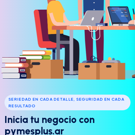
SERIEDAD EN CADA DETALLE, SEGURIDAD EN CADA
RESULTADO
I
n
i
c
i
a
t
u
n
e
g
o
c
i
o
c
o
n
p
y
m
e
s
p
l
u
s
.
a
r