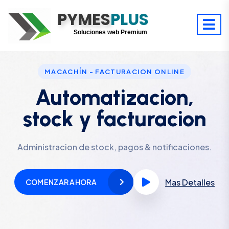
PYMES
Optimiza tu tiempo
PLUS
Digitaliza tu éxito
Soluciones web Premium
Soporte premium 24/7
MACACHÍN - FACTURACION ONLINE
Automatizacion,
stock y facturacion
Administracion de stock, pagos & notificaciones.
Mas Detalles
COMENZAR AHORA