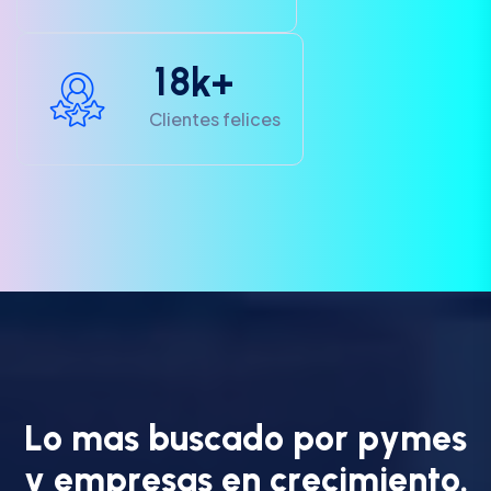
1
8
k+
Clientes felices
L
o
m
a
s
b
u
s
c
a
d
o
p
o
r
p
y
m
e
s
y
e
m
p
r
e
s
a
s
e
n
c
r
e
c
i
m
i
e
n
t
o
.