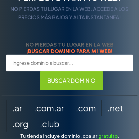
NO PIERDAS TU LUGAR EN LA WEB. ACCEDE A LOS
PRECIOS MÁS BAJOS Y ALTA INSTANTÁNEA!
NO PIERDAS TU LUGAR EN LA WEB
¡BUSCAR DOMINIO PARA MI WEB!
.ar
.com.ar
.com
.net
.org
.club
Tu tienda incluye dominio .cpa.ar
gratuito
.