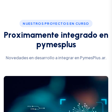
NUESTROS PROYECTOS EN CURSO
P
r
o
x
i
m
a
m
e
n
t
e
i
n
t
e
g
r
a
d
o
e
n
p
y
m
e
s
p
l
u
s
Novedades en desarrollo a integrar en PymesPlus.ar.