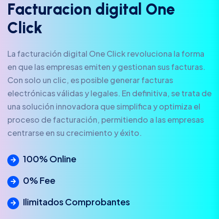
F
a
c
t
u
r
a
c
i
o
n
d
i
g
i
t
a
l
O
n
e
C
l
i
c
k
La facturación digital One Click revoluciona la forma
en que las empresas emiten y gestionan sus facturas.
Con solo un clic, es posible generar facturas
electrónicas válidas y legales. En definitiva, se trata de
una solución innovadora que simplifica y optimiza el
proceso de facturación, permitiendo a las empresas
centrarse en su crecimiento y éxito.
100% Online
0% Fee
Ilimitados Comprobantes