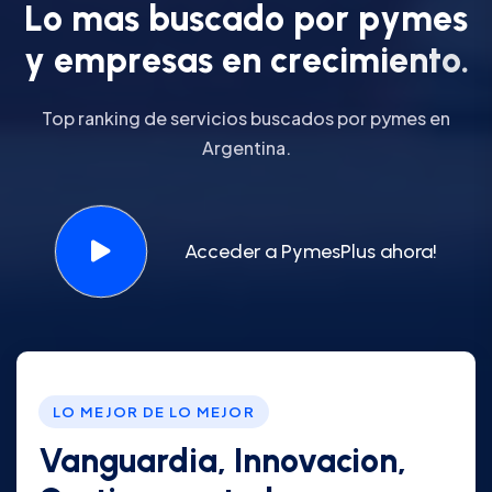
L
o
m
a
s
b
u
s
c
a
d
o
p
o
r
p
y
m
e
s
y
e
m
p
r
e
s
a
s
e
n
c
r
e
c
i
m
i
e
n
t
o
.
Top ranking de servicios buscados por pymes en
Argentina.
Acceder a PymesPlus ahora!
LO MEJOR DE LO MEJOR
Vanguardia, Innovacion,