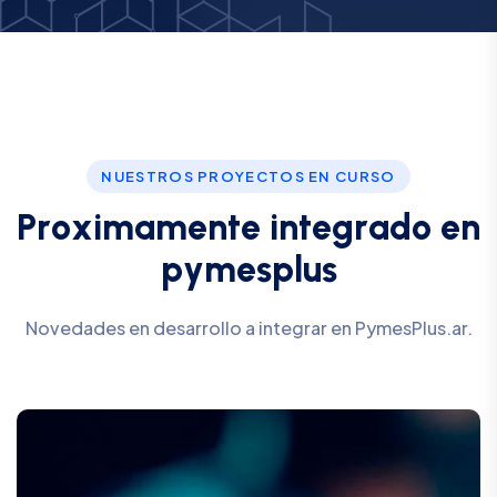
NUESTROS PROYECTOS EN CURSO
P
r
o
x
i
m
a
m
e
n
t
e
i
n
t
e
g
r
a
d
o
e
n
p
y
m
e
s
p
l
u
s
Novedades en desarrollo a integrar en PymesPlus.ar.