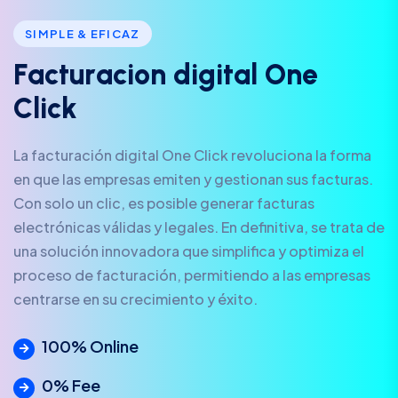
SIMPLE & EFICAZ
F
a
c
t
u
r
a
c
i
o
n
d
i
g
i
t
a
l
O
n
e
C
l
i
c
k
La facturación digital One Click revoluciona la forma
en que las empresas emiten y gestionan sus facturas.
Con solo un clic, es posible generar facturas
electrónicas válidas y legales. En definitiva, se trata de
una solución innovadora que simplifica y optimiza el
proceso de facturación, permitiendo a las empresas
centrarse en su crecimiento y éxito.
100% Online
0% Fee