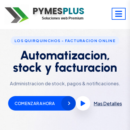
PYMES
Optimiza tu tiempo
PLUS
Digitaliza tu éxito
Soluciones web Premium
Soporte premium 24/7
LOS QUIRQUINCHOS - FACTURACION ONLINE
Automatizacion,
stock y facturacion
Administracion de stock, pagos & notificaciones.
Mas Detalles
COMENZAR AHORA