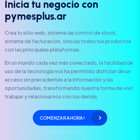
I
n
i
c
i
a
t
u
n
e
g
o
c
i
o
c
o
n
p
y
m
e
s
p
l
u
s
.
a
r
Crea tu sitio web, sistema de control de stock,
sistema de facturacion, vincula todos tus productos
con las principales plataformas.
En un mundo cada vez más conectado, la facilidad de
uso de la tecnología nos ha permitido disfrutar de un
acceso sin precedentes a la información y las
oportunidades, transformando nuestra forma de vivir,
trabajar y relacionarnos con los demás.
COMENZAR AHORA!