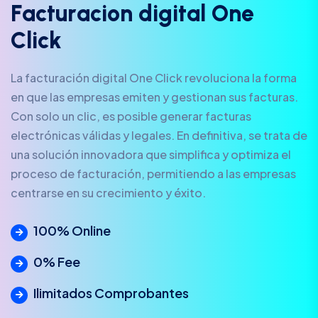
F
a
c
t
u
r
a
c
i
o
n
d
i
g
i
t
a
l
O
n
e
C
l
i
c
k
La facturación digital One Click revoluciona la forma
en que las empresas emiten y gestionan sus facturas.
Con solo un clic, es posible generar facturas
electrónicas válidas y legales. En definitiva, se trata de
una solución innovadora que simplifica y optimiza el
proceso de facturación, permitiendo a las empresas
centrarse en su crecimiento y éxito.
100% Online
0% Fee
Ilimitados Comprobantes