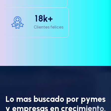
1
8
k+
Clientes felices
L
o
m
a
s
b
u
s
c
a
d
o
p
o
r
p
y
m
e
s
y
e
m
p
r
e
s
a
s
e
n
c
r
e
c
i
m
i
e
n
t
o
.