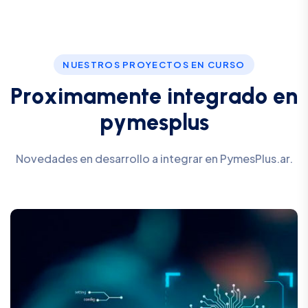
NUESTROS PROYECTOS EN CURSO
P
r
o
x
i
m
a
m
e
n
t
e
i
n
t
e
g
r
a
d
o
e
n
p
y
m
e
s
p
l
u
s
Novedades en desarrollo a integrar en PymesPlus.ar.