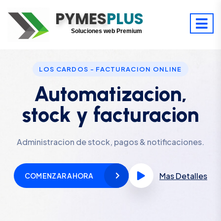
PYMES
Optimiza tu tiempo
PLUS
Digitaliza tu éxito
Soluciones web Premium
Soporte premium 24/7
LOS CARDOS - FACTURACION ONLINE
Automatizacion,
stock y facturacion
Administracion de stock, pagos & notificaciones.
Mas Detalles
COMENZAR AHORA