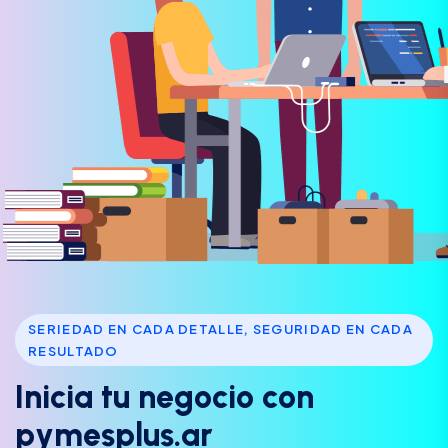
SERIEDAD EN CADA DETALLE, SEGURIDAD EN CADA
RESULTADO
I
n
i
c
i
a
t
u
n
e
g
o
c
i
o
c
o
n
p
y
m
e
s
p
l
u
s
.
a
r