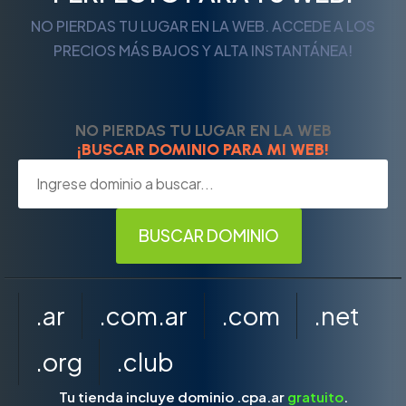
NO PIERDAS TU LUGAR EN LA WEB. ACCEDE A LOS
PRECIOS MÁS BAJOS Y ALTA INSTANTÁNEA!
NO PIERDAS TU LUGAR EN LA WEB
¡BUSCAR DOMINIO PARA MI WEB!
.ar
.com.ar
.com
.net
.org
.club
Tu tienda incluye dominio .cpa.ar
gratuito
.