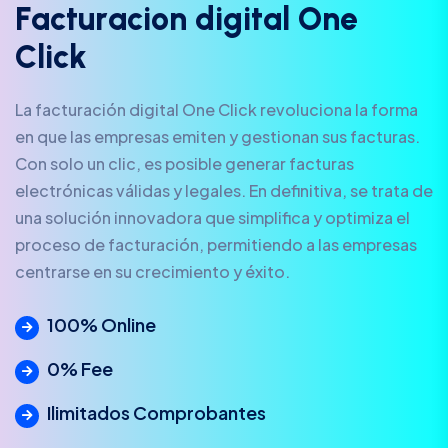
F
a
c
t
u
r
a
c
i
o
n
d
i
g
i
t
a
l
O
n
e
C
l
i
c
k
La facturación digital One Click revoluciona la forma
en que las empresas emiten y gestionan sus facturas.
Con solo un clic, es posible generar facturas
electrónicas válidas y legales. En definitiva, se trata de
una solución innovadora que simplifica y optimiza el
proceso de facturación, permitiendo a las empresas
centrarse en su crecimiento y éxito.
100% Online
0% Fee
Ilimitados Comprobantes