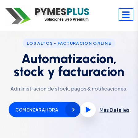
PYMES
Optimiza tu tiempo
PLUS
Digitaliza tu éxito
Soluciones web Premium
Soporte premium 24/7
LOS ALTOS - FACTURACION ONLINE
Automatizacion,
stock y facturacion
Administracion de stock, pagos & notificaciones.
Mas Detalles
COMENZAR AHORA