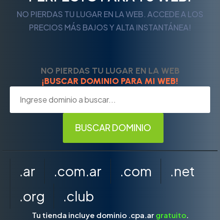
NO PIERDAS TU LUGAR EN LA WEB. ACCEDE A LOS
PRECIOS MÁS BAJOS Y ALTA INSTANTÁNEA!
NO PIERDAS TU LUGAR EN LA WEB
¡BUSCAR DOMINIO PARA MI WEB!
.ar
.com.ar
.com
.net
.org
.club
Tu tienda incluye dominio .cpa.ar
gratuito
.