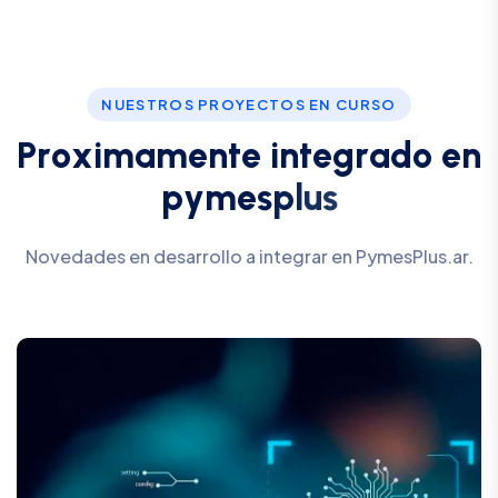
NUESTROS PROYECTOS EN CURSO
P
r
o
x
i
m
a
m
e
n
t
e
i
n
t
e
g
r
a
d
o
e
n
p
y
m
e
s
p
l
u
s
Novedades en desarrollo a integrar en PymesPlus.ar.