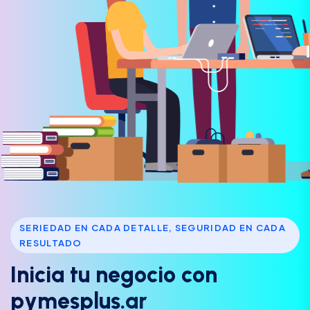
SERIEDAD EN CADA DETALLE, SEGURIDAD EN CADA
RESULTADO
I
n
i
c
i
a
t
u
n
e
g
o
c
i
o
c
o
n
p
y
m
e
s
p
l
u
s
.
a
r