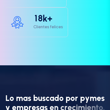
1
8
k+
Clientes felices
L
o
m
a
s
b
u
s
c
a
d
o
p
o
r
p
y
m
e
s
y
e
m
p
r
e
s
a
s
e
n
c
r
e
c
i
m
i
e
n
t
o
.