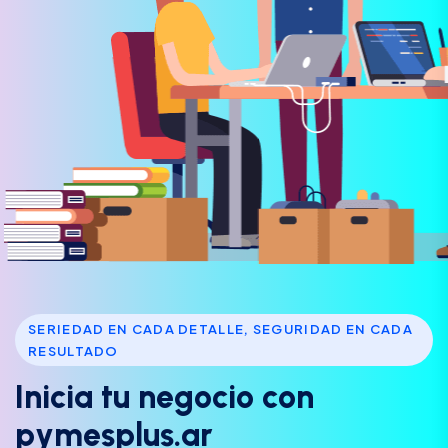
SERIEDAD EN CADA DETALLE, SEGURIDAD EN CADA
RESULTADO
I
n
i
c
i
a
t
u
n
e
g
o
c
i
o
c
o
n
p
y
m
e
s
p
l
u
s
.
a
r