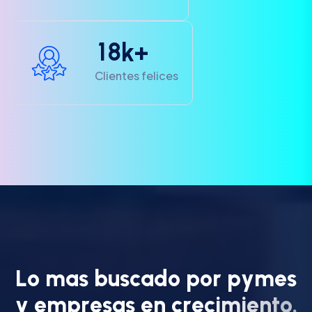
1
8
k+
Clientes felices
L
o
m
a
s
b
u
s
c
a
d
o
p
o
r
p
y
m
e
s
y
e
m
p
r
e
s
a
s
e
n
c
r
e
c
i
m
i
e
n
t
o
.