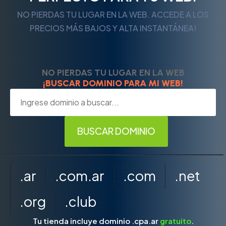
NO PIERDAS TU LUGAR EN LA WEB. ACCEDE A LOS
PRECIOS MÁS BAJOS Y ALTA INSTANTÁNEA!
NO PIERDAS TU LUGAR EN LA WEB
¡BUSCAR DOMINIO PARA MI WEB!
.ar
.com.ar
.com
.net
.org
.club
Tu tienda incluye dominio .cpa.ar
gratuito
.