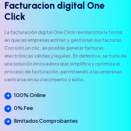
F
a
c
t
u
r
a
c
i
o
n
d
i
g
i
t
a
l
O
n
e
C
l
i
c
k
La facturación digital One Click revoluciona la forma
en que las empresas emiten y gestionan sus facturas.
Con solo un clic, es posible generar facturas
electrónicas válidas y legales. En definitiva, se trata de
una solución innovadora que simplifica y optimiza el
proceso de facturación, permitiendo a las empresas
centrarse en su crecimiento y éxito.
100% Online
0% Fee
Ilimitados Comprobantes