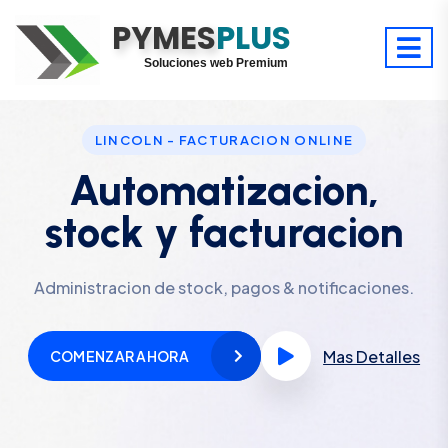
PYMES
Optimiza tu tiempo
PLUS
Digitaliza tu éxito
Soluciones web Premium
Soporte premium 24/7
LINCOLN - FACTURACION ONLINE
Automatizacion,
stock y facturacion
Administracion de stock, pagos & notificaciones.
Mas Detalles
COMENZAR AHORA