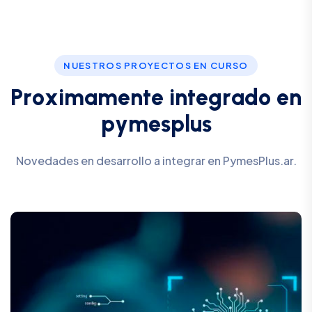
NUESTROS PROYECTOS EN CURSO
P
r
o
x
i
m
a
m
e
n
t
e
i
n
t
e
g
r
a
d
o
e
n
p
y
m
e
s
p
l
u
s
Novedades en desarrollo a integrar en PymesPlus.ar.